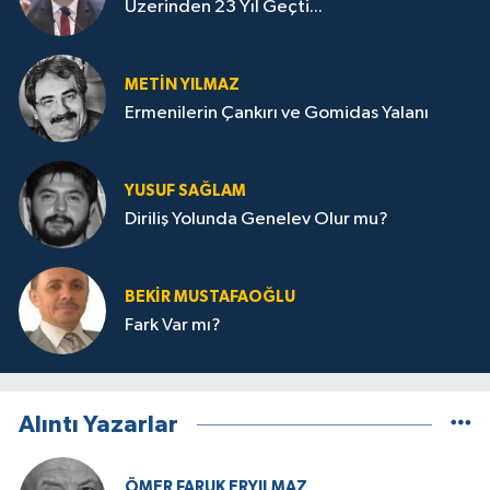
Üzerinden 23 Yıl Geçti...
METIN YILMAZ
Ermenilerin Çankırı ve Gomidas Yalanı
YUSUF SAĞLAM
Diriliş Yolunda Genelev Olur mu?
BEKIR MUSTAFAOĞLU
Fark Var mı?
Alıntı Yazarlar
ÖMER FARUK ERYILMAZ