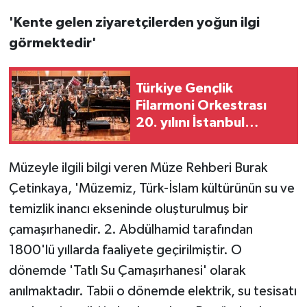
'Kente gelen ziyaretçilerden yoğun ilgi
görmektedir'
Türkiye Gençlik
Filarmoni Orkestrası
20. yılını İstanbul
konseriyle kutladı
Müzeyle ilgili bilgi veren Müze Rehberi Burak
Çetinkaya, 'Müzemiz, Türk-İslam kültürünün su ve
temizlik inancı ekseninde oluşturulmuş bir
çamaşırhanedir. 2. Abdülhamid tarafından
1800'lü yıllarda faaliyete geçirilmiştir. O
dönemde 'Tatlı Su Çamaşırhanesi' olarak
anılmaktadır. Tabii o dönemde elektrik, su tesisatı