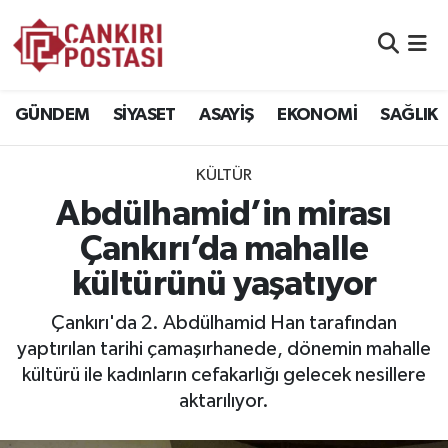
GÜNDEM
Nöbetçi Eczaneler
GÜNDEM
SİYASET
ASAYİŞ
EKONOMİ
SAĞLIK
SİYASET
Hava Durumu
KÜLTÜR
ASAYİŞ
Namaz Vakitleri
Abdülhamid’in mirası
EKONOMİ
Trafik Durumu
Çankırı’da mahalle
kültürünü yaşatıyor
SAĞLIK
Süper Lig Puan Durumu ve Fikstür
Çankırı'da 2. Abdülhamid Han tarafından
SPOR
Tüm Manşetler
yaptırılan tarihi çamaşırhanede, dönemin mahalle
kültürü ile kadınların cefakarlığı gelecek nesillere
EĞİTİM
Son Dakika Haberleri
aktarılıyor.
YAŞAM
Haber Arşivi