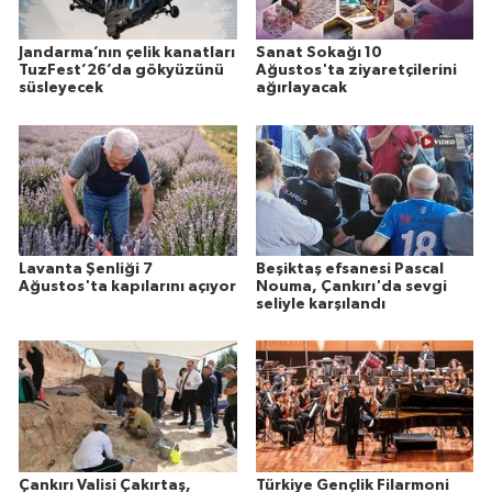
Jandarma’nın çelik kanatları
Sanat Sokağı 10
TuzFest’26’da gökyüzünü
Ağustos'ta ziyaretçilerini
süsleyecek
ağırlayacak
Lavanta Şenliği 7
Beşiktaş efsanesi Pascal
Ağustos'ta kapılarını açıyor
Nouma, Çankırı'da sevgi
seliyle karşılandı
Çankırı Valisi Çakırtaş,
Türkiye Gençlik Filarmoni