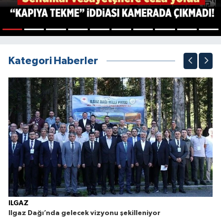
1
2
3
4
5
6
7
8
9
10
Kategori Haberler
ILGAZ
Ilgaz Dağı’nda gelecek vizyonu şekilleniyor