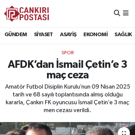
GÜNDEM
Nöbetçi Eczaneler
GÜNDEM
SİYASET
ASAYİŞ
EKONOMİ
SAĞLIK
SİYASET
Hava Durumu
SPOR
ASAYİŞ
Namaz Vakitleri
AFDK’dan İsmail Çetin’e 3
EKONOMİ
Trafik Durumu
maç ceza
SAĞLIK
Süper Lig Puan Durumu ve Fikstür
Amatör Futbol Disiplin Kurulu’nun 09 Nisan 2025
tarih ve 68 sayılı toplantısında almış olduğu
SPOR
Tüm Manşetler
kararla, Çankırı FK oyuncusu İsmail Çetin’e 3 maç
men cezası verildi.
EĞİTİM
Son Dakika Haberleri
YAŞAM
Haber Arşivi