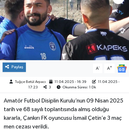
ÇEVRE
İLÇELER
RESMİ İLANLAR
KÜLTÜR
Paylaş
-
+
A
A
TURİZM
Tuğçe Betül Arpacı
11.04.2025 - 16:39
11.04.2025 -
MAGAZİN
17:23
3
Okunma Süresi: 1 Dk
VEFAT
Amatör Futbol Disiplin Kurulu’nun 09 Nisan 2025
tarih ve 68 sayılı toplantısında almış olduğu
BİLİM&TEKNOLOJİ
kararla, Çankırı FK oyuncusu İsmail Çetin’e 3 maç
men cezası verildi.
BÖLGE