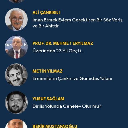
ALI ÇANKIRILI
İman Etmek Eylem Gerektiren Bir Söz Veriş
ve Bir Ahittir
PROF. DR. MEHMET ERYILMAZ
Üzerinden 23 Yıl Geçti...
METIN YILMAZ
Ermenilerin Çankırı ve Gomidas Yalanı
YUSUF SAĞLAM
Diriliş Yolunda Genelev Olur mu?
BEKIR MUSTAFAOĞLU