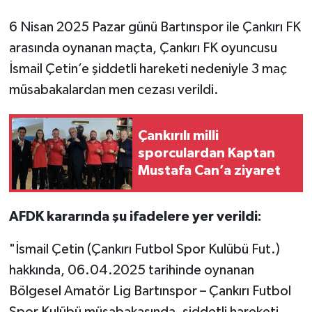
6 Nisan 2025 Pazar günü Bartınspor ile Çankırı FK
TÜRKİYE
arasında oynanan maçta, Çankırı FK oyuncusu
DÜNYA
İsmail Çetin’e şiddetli hareketi nedeniyle 3 maç
müsabakalardan men cezası verildi.
Çankırılı milli
sporculardan Kaptan
Mustafa Can’a ziyaret
AFDK kararında şu ifadelere yer verildi:
"İsmail Çetin (Çankırı Futbol Spor Kulübü Fut.)
hakkında, 06.04.2025 tarihinde oynanan
Bölgesel Amatör Lig Bartınspor – Çankırı Futbol