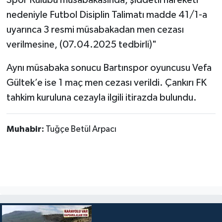
Spor Kulübü müsabakasında, şiddetli hareketi
nedeniyle Futbol Disiplin Talimatı madde 41/1-a
uyarınca 3 resmi müsabakadan men cezası
verilmesine, (07.04.2025 tedbirli)"
Aynı müsabaka sonucu Bartınspor oyuncusu Vefa
Gültek’e ise 1 maç men cezası verildi. Çankırı FK
tahkim kuruluna cezayla ilgili itirazda bulundu.
Muhabir:
Tuğçe Betül Arpacı