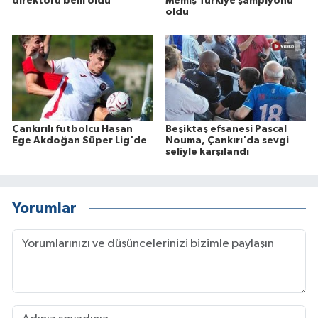
direktörü belli oldu
Memiş Türkiye şampiyonu
oldu
Çankırılı futbolcu Hasan
Beşiktaş efsanesi Pascal
Ege Akdoğan Süper Lig'de
Nouma, Çankırı'da sevgi
seliyle karşılandı
Yorumlar