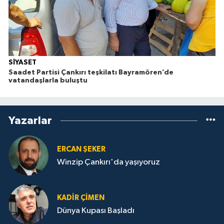
SİYASET
Saadet Partisi Çankırı teşkilatı Bayramören’de
vatandaşlarla buluştu
Yazarlar
ERCAN ŞEKER
Winzip Çankırı'da yaşıyoruz
KADIR ÇIMEN
Dünya Kupası Başladı