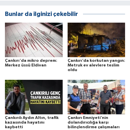
Bunlar da ilginizi çekebilir
Çankırı'da mikro deprem:
Çankırı’da korkutan yangın:
Merkez üssü Eldivan
Metruk ev alevlere teslim
oldu
Çankırılı Aydın Altın, trafik
Çankırı Emniyeti’nin
kazasında hayatını
dolandırıcılığa karşı
kaybetti
bilinçlendirme çalışmaları