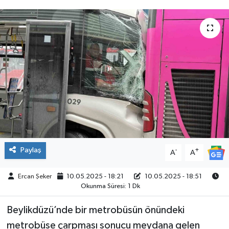
ÇEVRE
İLÇELER
RESMİ İLANLAR
KÜLTÜR
TURİZM
MAGAZİN
Paylaş
-
+
A
A
VEFAT
Ercan Şeker
10.05.2025 - 18:21
10.05.2025 - 18:51
Okunma Süresi: 1 Dk
BİLİM&TEKNOLOJİ
Beylikdüzü’nde bir metrobüsün önündeki
metrobüse çarpması sonucu meydana gelen
BÖLGE