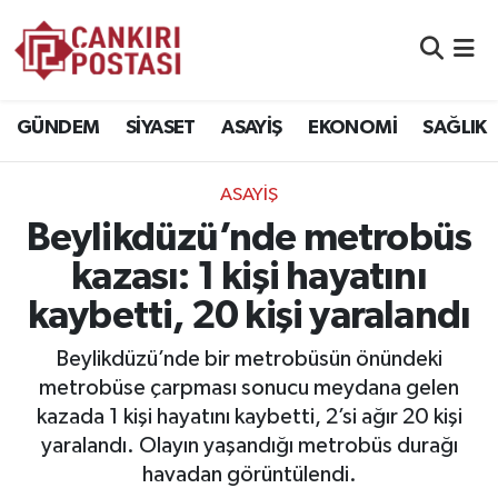
GÜNDEM
Nöbetçi Eczaneler
GÜNDEM
SİYASET
ASAYİŞ
EKONOMİ
SAĞLIK
SİYASET
Hava Durumu
ASAYİŞ
ASAYİŞ
Namaz Vakitleri
Beylikdüzü’nde metrobüs
EKONOMİ
Trafik Durumu
kazası: 1 kişi hayatını
kaybetti, 20 kişi yaralandı
SAĞLIK
Süper Lig Puan Durumu ve Fikstür
Beylikdüzü’nde bir metrobüsün önündeki
SPOR
Tüm Manşetler
metrobüse çarpması sonucu meydana gelen
kazada 1 kişi hayatını kaybetti, 2’si ağır 20 kişi
EĞİTİM
Son Dakika Haberleri
yaralandı. Olayın yaşandığı metrobüs durağı
havadan görüntülendi.
YAŞAM
Haber Arşivi