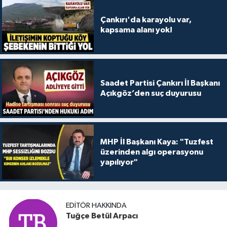
Çankırı'da karayolu var,
kapsama alanı yok!
Saadet Partisi Çankırı İl Başkanı
Açıkgöz’den suç duyurusu
MHP İl Başkanı Kaya: "Tuzfest
üzerinden algı operasyonu
yapılıyor"
EDITÖR HAKKINDA
Tuğçe Betül Arpacı