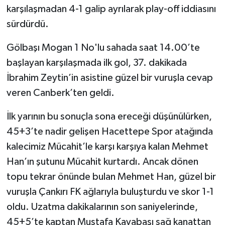
karşılaşmadan 4-1 galip ayrılarak play-off iddiasını
TÜRKİYE
sürdürdü.
Gölbaşı Mogan 1 No'lu sahada saat 14.00’te
DÜNYA
başlayan karşılaşmada ilk gol, 37. dakikada
İbrahim Zeytin’in asistine güzel bir vuruşla cevap
veren Canberk’ten geldi.
İlk yarının bu sonuçla sona ereceği düşünülürken,
45+3’te nadir gelişen Hacettepe Spor atağında
kalecimiz Mücahit’le karşı karşıya kalan Mehmet
Han’ın şutunu Mücahit kurtardı. Ancak dönen
topu tekrar önünde bulan Mehmet Han, güzel bir
vuruşla Çankırı FK ağlarıyla buluşturdu ve skor 1-1
oldu. Uzatma dakikalarının son saniyelerinde,
45+5’te kaptan Mustafa Kayabaşı sağ kanattan