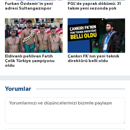
Furkan Özdemir’in yeni
PGL’de yaprak dökümü: 31
adresi Sultangazispor
takım yeni sezonda yok
Eldivanlı pehlivan Fatih
Çankırı FK'nın yeni teknik
Çelik Türkiye şampiyonu
direktörü belli oldu
oldu
Yorumlar