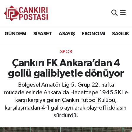
GÜNDEM
Nöbetçi Eczaneler
GÜNDEM
SİYASET
ASAYİŞ
EKONOMİ
SAĞLIK
SİYASET
Hava Durumu
SPOR
ASAYİŞ
Namaz Vakitleri
Çankırı FK Ankara’dan 4
EKONOMİ
Trafik Durumu
gollü galibiyetle dönüyor
SAĞLIK
Süper Lig Puan Durumu ve Fikstür
Bölgesel Amatör Lig 5. Grup 22. hafta
mücadelesinde Ankara’da Hacettepe 1945 SK ile
SPOR
Tüm Manşetler
karşı karşıya gelen Çankırı Futbol Kulübü,
karşılaşmadan 4-1 galip ayrılarak play-off iddiasını
EĞİTİM
Son Dakika Haberleri
sürdürdü.
YAŞAM
Haber Arşivi