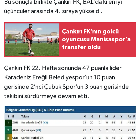
Bu sonuçla birlikte Çankırı FK, BAL’da ki en iyi
üçüncüler arasında 4. sıraya yükseldi.
Çankırı FK’nın golcü
oyuncusu Manisaspor’a
transfer oldu
Çankırı FK 22. Hafta sonunda 47 puanla lider
Karadeniz Ereğli Belediyespor’un 10 puan
gerisinde 2’nci Çubuk Spor’un 3 puan gerisinde
takibini sürdürmeye devam etti.