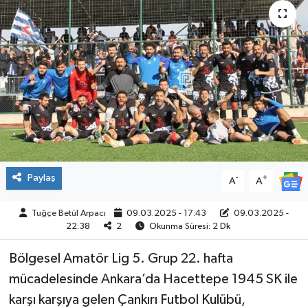
ÇEVRE
İLÇELER
RESMİ İLANLAR
KÜLTÜR
TURİZM
Paylaş
-
+
A
A
MAGAZİN
Tuğçe Betül Arpacı
09.03.2025 - 17:43
09.03.2025 -
22:38
2
Okunma Süresi: 2 Dk
VEFAT
Bölgesel Amatör Lig 5. Grup 22. hafta
BİLİM&TEKNOLOJİ
mücadelesinde Ankara’da Hacettepe 1945 SK ile
karşı karşıya gelen Çankırı Futbol Kulübü,
BÖLGE