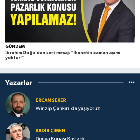
GÜNDEM
İbrahim Doğu’dan sert mesaj: “İhanetin zaman aşımı
yoktur!”
Yazarlar
ERCAN ŞEKER
Winzip Çankırı'da yaşıyoruz
KADIR ÇIMEN
Dünya Kupası Başladı