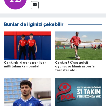
Bunlar da ilginizi çekebilir
Çankırılı iki genç pehlivan
Çankırı FK’nın golcü
milli takım kampında!
oyuncusu Manisaspor’a
transfer oldu