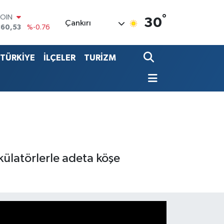
COIN
°
30
360,53
%-0.76
Çankırı
LAR
7069
%0.17
RO
TÜRKİYE
İLÇELER
TURİZM
0265
%0.01
RLİN
1897
%0.02
LTIN
4.81
%1.44
T100
887
%64
külatörlerle adeta köşe