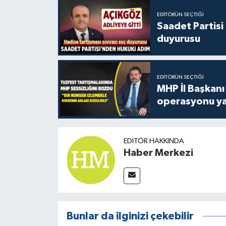
EDITÖRÜN SEÇTIĞI
Saadet Partisi
duyurusu
EDITÖRÜN SEÇTIĞI
MHP İl Başkanı
operasyonu ya
EDITÖR HAKKINDA
Haber Merkezi
Bunlar da ilginizi çekebilir