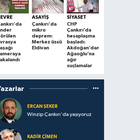
SPOR
B
Eldivanlı
ÇEVRE
ASAYİŞ
SİYASET
pehlivan
a
ankırı'da
Çankırı'da
CHP
Fatih Çelik
s
nder
mikro
Çankırı’da
Türkiye
k
örülen
deprem:
hesaplaşma
şampiyonu
h
vrasya
Merkez üssü
başladı:
oldu
aşağı
Eldivan
Akdoğan’dan
ameraya
Ağaoğlu’na
akalandı
ağır
suçlamalar
Yazarlar
ERCAN ŞEKER
Winzip Çankırı'da yaşıyoruz
KADIR ÇIMEN