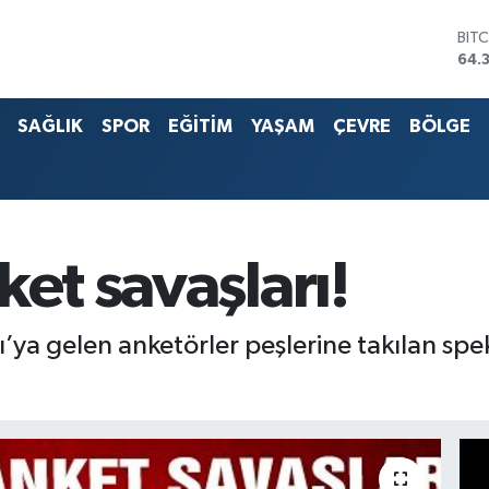
BIT
64.
DO
47,
EU
SAĞLIK
SPOR
EĞİTİM
YAŞAM
ÇEVRE
BÖLGE
55,
STE
64,
G.A
657
BİS
ket savaşları!
13.
ya gelen anketörler peşlerine takılan spe