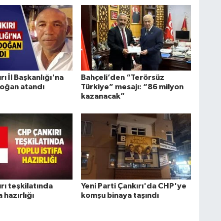
ı İl Başkanlığı'na
Bahçeli’den “Terörsüz
oğan atandı
Türkiye” mesajı: “86 milyon
kazanacak”
rı teşkilatında
Yeni Parti Çankırı'da CHP'ye
a hazırlığı
komşu binaya taşındı