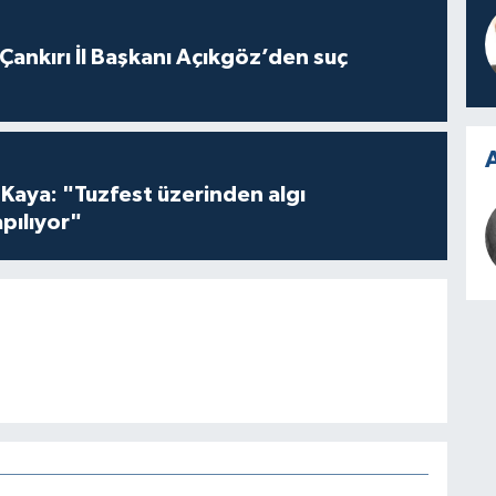
 Çankırı İl Başkanı Açıkgöz’den suç
A
 Kaya: "Tuzfest üzerinden algı
pılıyor"