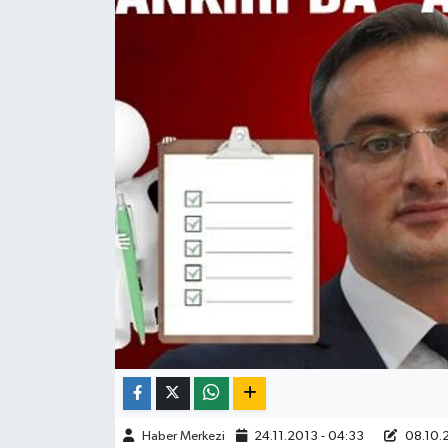
ÇEVRE
İLÇELER
RESMİ İLANLAR
KÜLTÜR
TURİZM
MAGAZİN
VEFAT
BİLİM&TEKNOLOJİ
Haber Merkezi
24.11.2013 - 04:33
08.10.2
BÖLGE