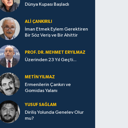
Dünya Kupası Başladı
ALI ÇANKIRILI
İman Etmek Eylem Gerektiren
Bir Söz Veriş ve Bir Ahittir
PROF. DR. MEHMET ERYILMAZ
Üzerinden 23 Yıl Geçti...
METIN YILMAZ
Ermenilerin Çankırı ve
Gomidas Yalanı
YUSUF SAĞLAM
Diriliş Yolunda Genelev Olur
mu?