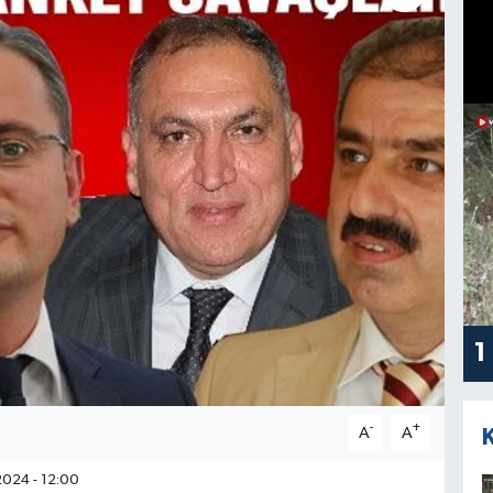
1
-
+
A
A
024 - 12:00