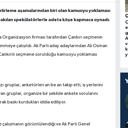
belirleme aşamalarından biri olan kamuoyu yoklaması
 takılan spekülatörlerle adeta köşe kapmaca oynadı.
Ç
e
g
a Organizasyon firması tarafından Çankırı seçmenin
A
v
irlenmeye çalışıldı. Ak Parti aday adaylarından Ali Osman
k
y
nin Çankırılı seçmene sorulduğu kamuoyu yoklaması
gruplar, anketörleri an be an takip etti, iş yerlerini
an gruplar, organize bir şekilde ankete sorularını
rak baskı kurdukları iddia ediliyor.
e çalışmanın görüntülendiği ve Ak Parti Genel