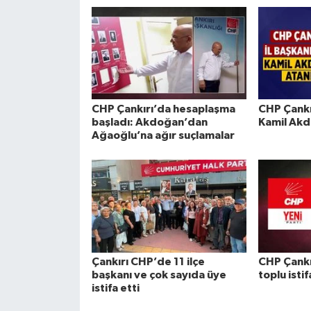
CHP Çankırı’da hesaplaşma
CHP Çankır
başladı: Akdoğan’dan
Kamil Akd
Ağaoğlu’na ağır suçlamalar
Çankırı CHP’de 11 ilçe
CHP Çankı
başkanı ve çok sayıda üye
toplu istif
istifa etti