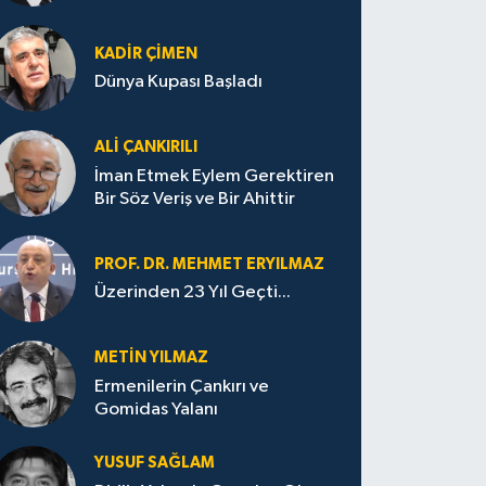
KADIR ÇIMEN
Dünya Kupası Başladı
ALI ÇANKIRILI
İman Etmek Eylem Gerektiren
Bir Söz Veriş ve Bir Ahittir
PROF. DR. MEHMET ERYILMAZ
Üzerinden 23 Yıl Geçti...
METIN YILMAZ
Ermenilerin Çankırı ve
Gomidas Yalanı
YUSUF SAĞLAM