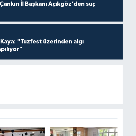
 Çankırı İl Başkanı Açıkgöz’den suç
 Kaya: "Tuzfest üzerinden algı
pılıyor"