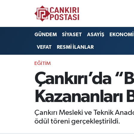
GÜNDEM
Nöbetçi Eczaneler
GÜNDEM
SİYASET
ASAYİŞ
EKONOMİ
SİYASET
Hava Durumu
VEFAT
RESMİ İLANLAR
ASAYİŞ
Namaz Vakitleri
EĞİTİM
EKONOMİ
Trafik Durumu
Çankırı’da “B
SAĞLIK
Süper Lig Puan Durumu ve Fikstür
Kazananları B
SPOR
Tüm Manşetler
Çankırı Mesleki ve Teknik Anado
EĞİTİM
Son Dakika Haberleri
ödül töreni gerçekleştirildi.
YAŞAM
Haber Arşivi