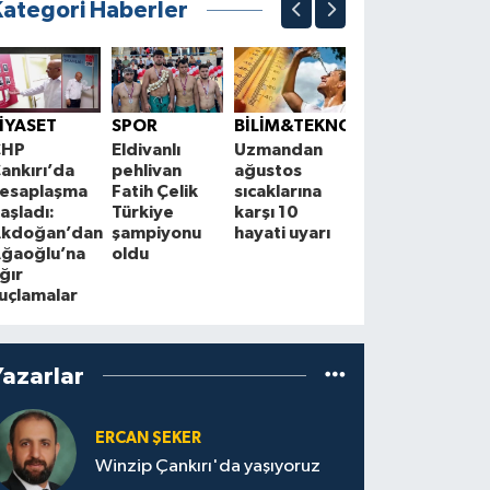
Kategori Haberler
EKONOMİ
Kuru meyve
Ç
İYASET
SPOR
BİLİM&TEKNOLOJİ
ihracatında
A
CHP
Eldivanlı
Uzmandan
hedef 2
A
ankırı’da
pehlivan
ağustos
milyar dolar
e
esaplaşma
Fatih Çelik
sıcaklarına
y
aşladı:
Türkiye
karşı 10
kdoğan’dan
şampiyonu
hayati uyarı
ğaoğlu’na
oldu
ğır
uçlamalar
Yazarlar
ERCAN ŞEKER
Winzip Çankırı'da yaşıyoruz