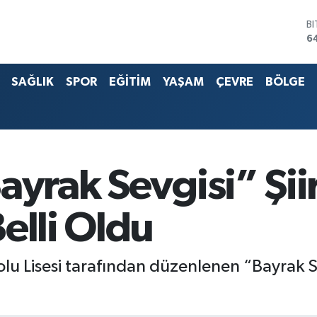
D
4
E
5
SAĞLIK
SPOR
EĞİTİM
YAŞAM
ÇEVRE
BÖLGE
S
6
G
6
B
1
B
ayrak Sevgisi” Şii
6
elli Oldu
lu Lisesi tarafından düzenlenen “Bayrak Se