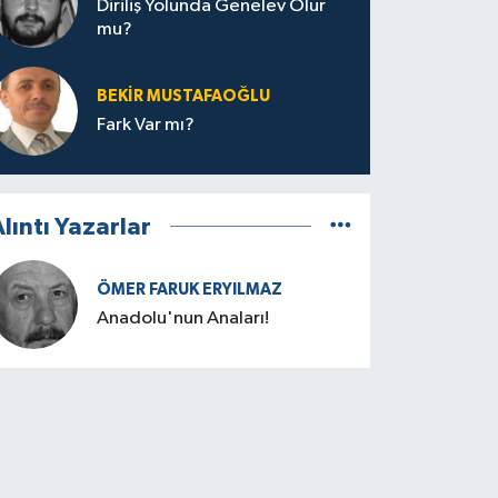
Diriliş Yolunda Genelev Olur
mu?
BEKIR MUSTAFAOĞLU
Fark Var mı?
lıntı Yazarlar
ÖMER FARUK ERYILMAZ
Anadolu'nun Anaları!