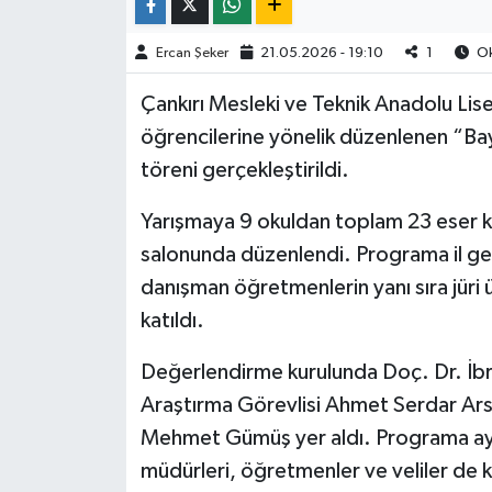
TÜRKİYE
Ercan Şeker
21.05.2026 - 19:10
1
Ok
Çankırı Mesleki ve Teknik Anadolu Lises
DÜNYA
öğrencilerine yönelik düzenlenen “Bayr
töreni gerçekleştirildi.
Yarışmaya 9 okuldan toplam 23 eser ka
salonunda düzenlendi. Programa il ge
danışman öğretmenlerin yanı sıra jüri 
katıldı.
Değerlendirme kurulunda Doç. Dr. İbr
Araştırma Görevlisi Ahmet Serdar Ars
Mehmet Gümüş yer aldı. Programa ay
müdürleri, öğretmenler ve veliler de k