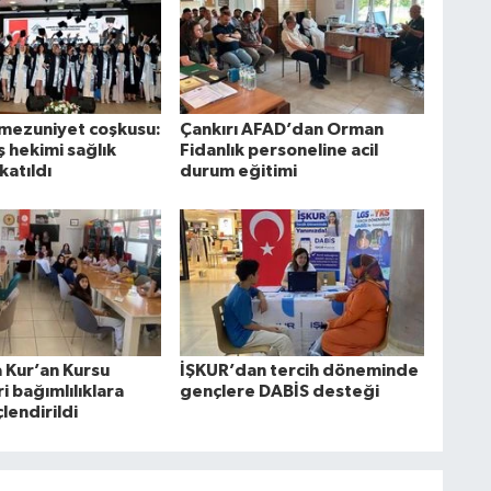
mezuniyet coşkusu:
Çankırı AFAD’dan Orman
ş hekimi sağlık
Fidanlık personeline acil
katıldı
durum eğitimi
a Kur’an Kursu
İŞKUR’dan tercih döneminde
i bağımlılıklara
gençlere DABİS desteği
çlendirildi