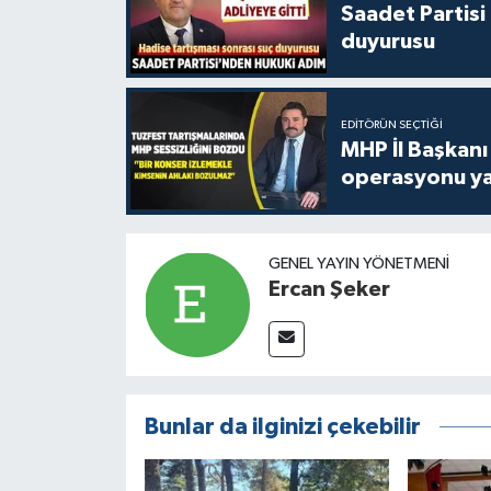
Saadet Partisi
duyurusu
EDITÖRÜN SEÇTIĞI
MHP İl Başkanı
operasyonu ya
GENEL YAYIN YÖNETMENI
Ercan Şeker
Bunlar da ilginizi çekebilir