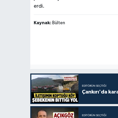
erdi.
Kaynak:
Bülten
EDITÖRÜN SEÇTIĞI
Çankırı'da kar
EDITÖRÜN SEÇTIĞI