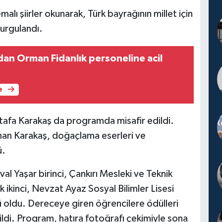
lı şiirler okunarak, Türk bayrağının millet için
vurgulandı.
dan Orman Fidanlık personeline acil
e
tafa Karakaş da programda misafir edildi.
sunan Karakaş, doğaçlama eserleri ve
ü.
al Yaşar birinci, Çankırı Mesleki ve Teknik
 ikinci, Nevzat Ayaz Sosyal Bilimler Lisesi
 oldu. Dereceye giren öğrencilere ödülleri
ldi. Program, hatıra fotoğrafı çekimiyle sona