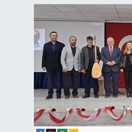
ÇEVRE
İLÇELER
RESMİ İLANLAR
KÜLTÜR
TURİZM
MAGAZİN
VEFAT
BİLİM&TEKNOLOJİ
BÖLGE