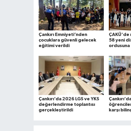
Çankırı Emniyeti’nden
ÇAKÜ'de 
çocuklara güvenli gelecek
58 yeni di
eğitimi verildi
ordusuna 
Çankırı’da 2026 LGS ve YKS
Çankırı’d
değerlendirme toplantısı
öğrenciler
gerçekleştirildi
karşı bilin