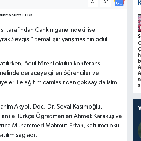
-
+
A
A
unma Süresi: 1 Dk
i tarafından Çankırı genelindeki lise
S
ak Sevgisi” temalı şiir yarışmasının ödül
Ç
h
b
tılırken, ödül töreni okulun konferans
A
nelinde dereceye giren öğrenciler ve
A
a
üyeleri ile eğitim camiasından çok sayıda isim
s
ahim Akyol, Doç. Dr. Seval Kasımoğlu,
lan ile Türkçe Öğretmenleri Ahmet Karakuş ve
rıca Muhammed Mahmut Ertan, katılımcı okul
atılım sağladı.