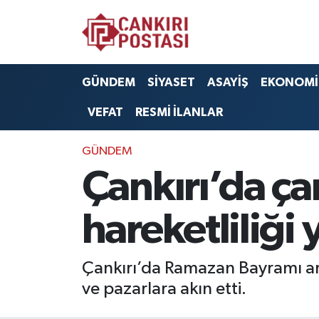
GÜNDEM
Nöbetçi Eczaneler
GÜNDEM
SİYASET
ASAYİŞ
EKONOMİ
SİYASET
Hava Durumu
VEFAT
RESMİ İLANLAR
ASAYİŞ
Namaz Vakitleri
GÜNDEM
EKONOMİ
Trafik Durumu
Çankırı’da ça
SAĞLIK
Süper Lig Puan Durumu ve Fikstür
hareketliliği
SPOR
Tüm Manşetler
Çankırı’da Ramazan Bayramı arif
EĞİTİM
Son Dakika Haberleri
ve pazarlara akın etti.
YAŞAM
Haber Arşivi