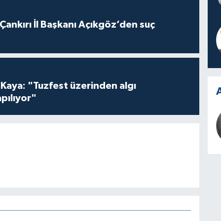
 Çankırı İl Başkanı Açıkgöz’den suç
 Kaya: "Tuzfest üzerinden algı
A
pılıyor"