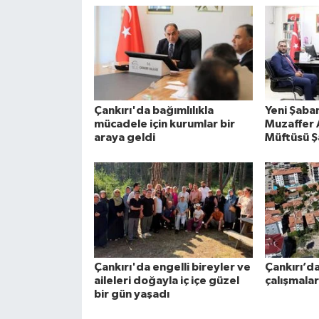
Çankırı'da bağımlılıkla
Yeni Şaba
mücadele için kurumlar bir
Muzaffer A
araya geldi
Müftüsü Ş
Çankırı'da engelli bireyler ve
Çankırı’d
aileleri doğayla iç içe güzel
çalışmala
bir gün yaşadı