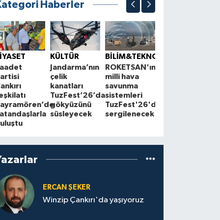
Kategori Haberler
ÇEVRE
K
Çankırı'da
S
İYASET
KÜLTÜR
BİLİM&TEKNOLOJİ
çiftçilerle
1
aadet
Jandarma’nın
ROKETSAN'ın
Cuma
A
artisi
çelik
milli hava
buluşmaları
z
ankırı
kanatları
savunma
sürüyor
a
eşkilatı
TuzFest’26’da
sistemleri
ayramören’de
gökyüzünü
TuzFest'26'da
atandaşlarla
süsleyecek
sergilenecek
uluştu
Yazarlar
ERCAN ŞEKER
Winzip Çankırı'da yaşıyoruz