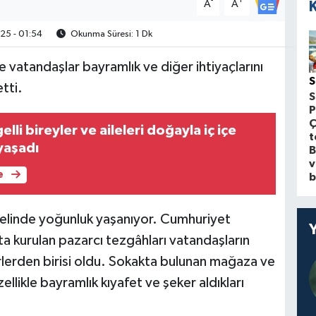
-
+
A
A
5 - 01:54
Okunma Süresi: 1 Dk
 vatandaşlar bayramlık ve diğer ihtiyaçlarını
S
etti.
S
P
Ç
lli bireyler ve aileleri doğayla iç içe
t
yaşadı
B
v
e
b
elinde yoğunluk yaşanıyor. Cumhuriyet
a kurulan pazarcı tezgâhları vatandaşların
rlerden birisi oldu. Sokakta bulunan mağaza ve
llikle bayramlık kıyafet ve şeker aldıkları