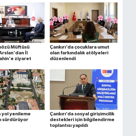
nözü Müftüsü
Çankırı’da çocuklara umut
rslan'dan İl
olan farkındalık atölyeleri
ahin'e ziyaret
düzenlendi
a yol yenileme
Çankırı’da sosyal girişimcilik
rı sürdürüyor
destekleri için bilgilendirme
toplantısı yapıldı