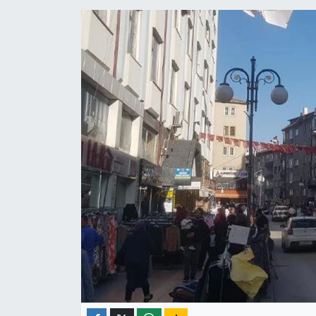
ÇEVRE
İLÇELER
RESMİ İLANLAR
KÜLTÜR
TURİZM
MAGAZİN
VEFAT
BİLİM&TEKNOLOJİ
BÖLGE