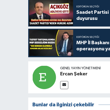
EDITÖRÜN SEÇTIĞI
Saadet Partisi
duyurusu
EDITÖRÜN SEÇTIĞI
MHP İl Başkanı
operasyonu ya
GENEL YAYIN YÖNETMENI
Ercan Şeker
Bunlar da ilginizi çekebilir