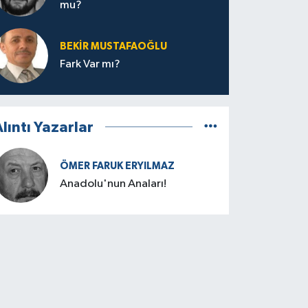
mu?
BEKIR MUSTAFAOĞLU
Fark Var mı?
lıntı Yazarlar
ÖMER FARUK ERYILMAZ
Anadolu'nun Anaları!