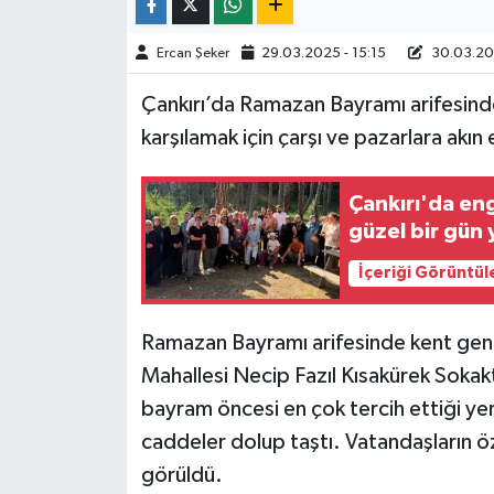
TÜRKİYE
Ercan Şeker
29.03.2025 - 15:15
30.03.202
Çankırı’da Ramazan Bayramı arifesinde
DÜNYA
karşılamak için çarşı ve pazarlara akın 
Çankırı'da enge
güzel bir gün 
İçeriği Görüntül
Ramazan Bayramı arifesinde kent gen
Mahallesi Necip Fazıl Kısakürek Sokakt
bayram öncesi en çok tercih ettiği ye
caddeler dolup taştı. Vatandaşların öze
görüldü.