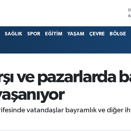
6
D
4
E
5
SAĞLIK
SPOR
EĞİTİM
YAŞAM
ÇEVRE
BÖLGE
S
6
G
6
B
1
rşı ve pazarlarda
 yaşanıyor
esinde vatandaşlar bayramlık ve diğer ihti