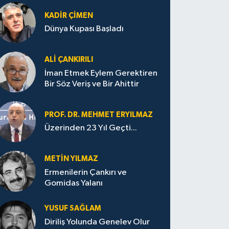
KADIR ÇIMEN
Dünya Kupası Başladı
ALI ÇANKIRILI
İman Etmek Eylem Gerektiren
Bir Söz Veriş ve Bir Ahittir
PROF. DR. MEHMET ERYILMAZ
Üzerinden 23 Yıl Geçti...
METIN YILMAZ
Ermenilerin Çankırı ve
Gomidas Yalanı
YUSUF SAĞLAM
Diriliş Yolunda Genelev Olur