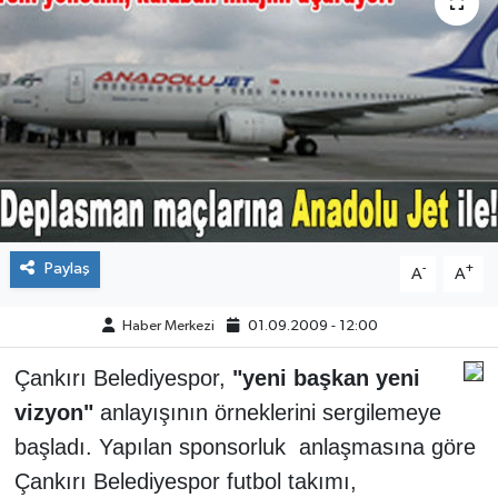
ÇEVRE
İLÇELER
RESMİ İLANLAR
KÜLTÜR
TURİZM
Paylaş
-
+
A
A
MAGAZİN
Haber Merkezi
01.09.2009 - 12:00
Çankırı Belediyespor,
"yeni başkan yeni
VEFAT
vizyon"
anlayışının örneklerini sergilemeye
BİLİM&TEKNOLOJİ
başladı. Yapılan sponsorluk anlaşmasına göre
Çankırı Belediyespor futbol takımı,
BÖLGE