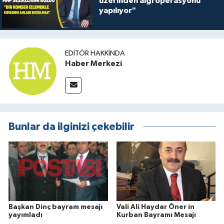
üzerinden algı operasyonu
yapılıyor"
EDITÖR HAKKINDA
Haber Merkezi
Bunlar da ilginizi çekebilir
Başkan Dinç bayram mesajı
Vali Ali Haydar Öner in
yayımladı
Kurban Bayramı Mesajı