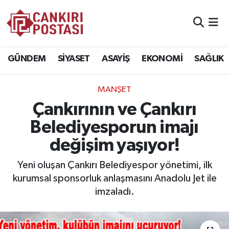
GÜNDEM
Nöbetçi Eczaneler
GÜNDEM
SİYASET
ASAYİŞ
EKONOMİ
SAĞLIK
SİYASET
Hava Durumu
MANŞET
ASAYİŞ
Namaz Vakitleri
Çankırının ve Çankırı
EKONOMİ
Trafik Durumu
Belediyesporun imajı
değişim yaşıyor!
SAĞLIK
Süper Lig Puan Durumu ve Fikstür
Yeni oluşan Çankırı Belediyespor yönetimi, ilk
SPOR
Tüm Manşetler
kurumsal sponsorluk anlaşmasını Anadolu Jet ile
imzaladı.
EĞİTİM
Son Dakika Haberleri
YAŞAM
Haber Arşivi