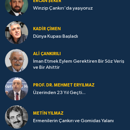
ERCAN ŞEKER
Winzip Çankırı'da yaşıyoruz
KADIR ÇIMEN
Dünya Kupası Başladı
ALI ÇANKIRILI
İman Etmek Eylem Gerektiren Bir Söz Veriş
ve Bir Ahittir
PROF. DR. MEHMET ERYILMAZ
Üzerinden 23 Yıl Geçti...
METIN YILMAZ
Ermenilerin Çankırı ve Gomidas Yalanı