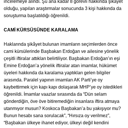
incelemeye alındı. Şu ana kadar 8 görevli hakkında şikâyet
olduğu, yapılan araştırmalar sonucunda 3 kişi hakkında da
soruşturma başlatıldığı öğrenildi.
CAMİ KÜRSÜSÜNDE KARALAMA
Haklarında şikâyet bulunan imamların seçimlerden önce
cami kürsülerinde Başbakan Erdoğan ve ailesine yönelik
çeşitli iftiralar attıkları belirtiliyor. Başbakan Erdoğan’ın eşi
Emine Erdoğan’a yönelik iftiralar atan imamlar, hükümet
üyeleri hakkında da karalama yaptıkları gelen bilgiler
arasında. Paralel yapının imamları AK Parti’ye oy
kaybettirmek için kapı kapı dolaşarak MHP’ye oy istedikleri
öğrenildi. İmamlar vaazlar sırasında da “Dün selam
gönderdiğin, öve öve bitiremediğin insanlara iftira atmaya
utanmıyor musun? Koskoca Başbakan’a bu yakışıyor mu?
Bunun hesabı sana sorulacak”, “Hırsıza oy verilmez”,
“Başbakan ülkeye ihanet ediyor, ülkeyi değil kendini