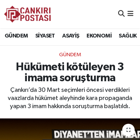
GÜNDEM
Nöbetçi Eczaneler
GÜNDEM
SİYASET
ASAYİŞ
EKONOMİ
SAĞLIK
SİYASET
Hava Durumu
GÜNDEM
ASAYİŞ
Namaz Vakitleri
Hükümeti kötüleyen 3
EKONOMİ
Trafik Durumu
imama soruşturma
SAĞLIK
Süper Lig Puan Durumu ve Fikstür
Çankırı’da 30 Mart seçimleri öncesi verdikleri
vaazlarda hükümet aleyhinde kara propaganda
SPOR
Tüm Manşetler
yapan 3 imam hakkında soruşturma başlatıldı.
EĞİTİM
Son Dakika Haberleri
YAŞAM
Haber Arşivi