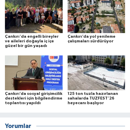
Çankırı'da engelli bireyler
Çankırı’da yol yenileme
ve aileleri doğayla iç içe
çalışmaları sürdürüyor
güzel bir gün yaşadı
Çankırı’da sosyal girişimcilik
125 ton tuzla hazırlanan
destekleri için bilgilendirme
sahalarda TUZFEST’26
toplantısı yapıldı
heyecanı başlıyor
Yorumlar