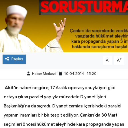
ÇEVRE
İLÇELER
RESMİ İLANLAR
KÜLTÜR
Paylaş
-
+
A
A
TURİZM
Haber Merkezi
10.04.2014 - 15:20
MAGAZİN
Akit
'in haberine göre; 17 Aralık operasyonuyla iyot gibi
ortaya çıkan paralel yapıyla mücadele Diyanet İşleri
VEFAT
Başkanlığı’na da sıçradı. Diyanet camiası içerisindeki paralel
BİLİM&TEKNOLOJİ
yapının imamları bir bir tespit ediliyor. Çankırı’da 30 Mart
seçimleri öncesi hükümet aleyhinde kara propaganda yapan
BÖLGE