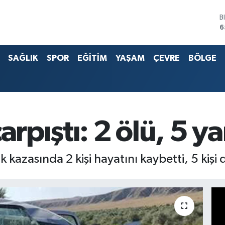
B
6
D
4
E
5
SAĞLIK
SPOR
EĞİTİM
YAŞAM
ÇEVRE
BÖLGE
S
6
G
6
B
1
arpıştı: 2 ölü, 5 ya
kazasında 2 kişi hayatını kaybetti, 5 kişi 