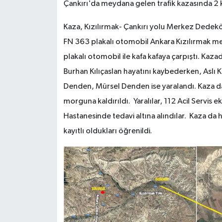
Çankırı'da meydana gelen trafik kazasında 2 kiş
TÜRKİYE
Kaza, Kızılırmak- Çankırı yolu Merkez Dedekö
FN 363 plakalı otomobil Ankara Kızılırmak mev
DÜNYA
plakalı otomobil ile kafa kafaya çarpıştı. Kaza
Burhan Kılıçaslan hayatını kaybederken, Aslı 
Denden, Mürsel Denden ise yaralandı. Kaza da
morguna kaldırıldı. Yaralılar, 112 Acil Servis 
Hastanesinde tedavi altına alındılar. Kaza da
kayıtlı oldukları öğrenildi.