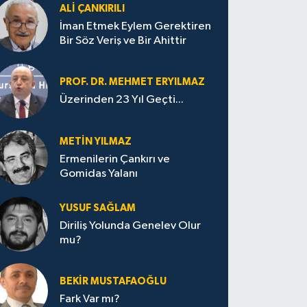
ALI ÇANKIRILI
İman Etmek Eylem Gerektiren
Bir Söz Veriş ve Bir Ahittir
PROF. DR. MEHMET ERYILMAZ
Üzerinden 23 Yıl Geçti...
METIN YILMAZ
Ermenilerin Çankırı ve
Gomidas Yalanı
YUSUF SAĞLAM
Diriliş Yolunda Genelev Olur
mu?
BEKIR MUSTAFAOĞLU
Fark Var mı?