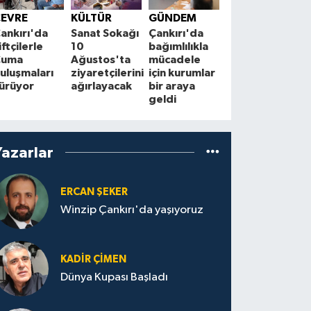
Çankırı'da
Ç
ÇEVRE
KÜLTÜR
GÜNDEM
ender
m
ankırı'da
Sanat Sokağı
Çankırı'da
görülen
d
iftçilerle
10
bağımlılıkla
Avrasya
M
Cuma
Ağustos'ta
mücadele
vaşağı
E
uluşmaları
ziyaretçilerini
için kurumlar
kameraya
ürüyor
ağırlayacak
bir araya
yakalandı
geldi
Yazarlar
ERCAN ŞEKER
Winzip Çankırı'da yaşıyoruz
KADIR ÇIMEN
Dünya Kupası Başladı