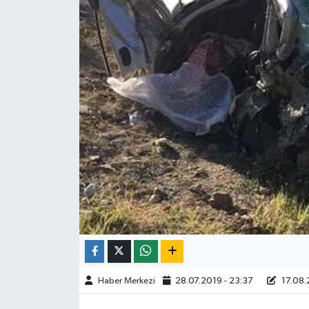
ÇEVRE
İLÇELER
RESMİ İLANLAR
KÜLTÜR
TURİZM
MAGAZİN
VEFAT
BİLİM&TEKNOLOJİ
Haber Merkezi
28.07.2019 - 23:37
17.08.
BÖLGE