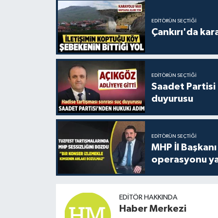
EDITÖRÜN SEÇTIĞI
Çankırı'da kar
EDITÖRÜN SEÇTIĞI
Saadet Partisi
duyurusu
EDITÖRÜN SEÇTIĞI
MHP İl Başkanı
operasyonu ya
EDITÖR HAKKINDA
Haber Merkezi