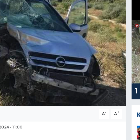
1
-
+
A
A
2024 - 11:00