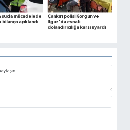
a suçla mücadelede
Çankırı polisi Korgun ve
ık bilanço açıklandı
Ilgaz'da esnafı
dolandırıcılığa karşı uyardı