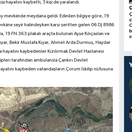
i hayatını kaybetti, 5 kişi de yaralandı.
Ç
y mevkiinde meydana geldi. Edinilen bilgiye göre, 19
ç
kiine seyir halindeyken karşı şeritten gelen 06 DJ 8986
b
da, 19 FN 363 plakalı araçta bulunan Ayşe Kılıçaslan ve
s
Kıyar, Bekir Mustafa Kıyar, Ahmet Arda Durmuş, Haydar
 hayatını kaybedenler Kızılırmak Devlet Hastanesi
ekipleri tarafından ambulansla Çankırı Devlet
 hayatını kaybeden vatandaşların Çorum İskilip nüfusuna