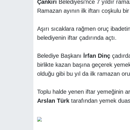
Çankırı
Belediyesi’nce 7 yıldır ramaz
Ramazan ayının ilk iftarı coşkulu bir
TÜRKİYE
Aşırı sıcaklara rağmen oruç ibadetini
DÜNYA
belediyenin iftar çadırında açtı.
Belediye Başkanı
İrfan Dinç
çadırda
birlikte kazan başına geçerek yemek
olduğu gibi bu yıl da ilk ramazan oru
Toplu halde yenen iftar yemeğinin a
Arslan Türk
tarafından yemek duası