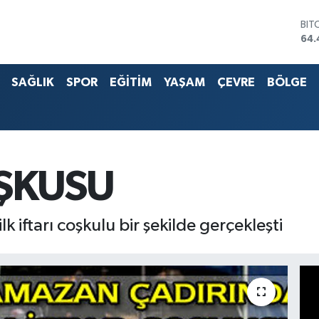
BIT
64.
DO
47,
EU
SAĞLIK
SPOR
EĞİTİM
YAŞAM
ÇEVRE
BÖLGE
55
STE
64,
G.A
651
BİS
13.
OŞKUSU
k iftarı coşkulu bir şekilde gerçekleşti