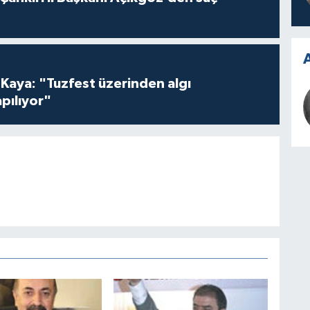
A
 Kaya: "Tuzfest üzerinden algı
pılıyor"