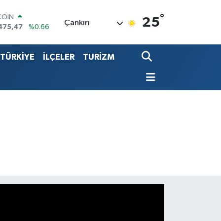
COIN
°
475,47
%0.66
25
Çankırı
LAR
5986
%0.06
RO
TÜRKİYE
İLÇELER
TURİZM
,0700
%0.1
RLİN
2438
%0.21
LTIN
8.23
%0.39
T100
703
%0