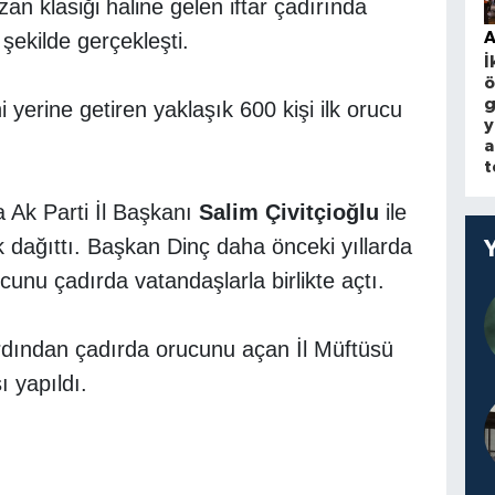
an klasiği haline gelen iftar çadırında
 şekilde gerçekleşti.
A
İ
ö
g
 yerine getiren yaklaşık 600 kişi ilk orucu
y
a
t
 Ak Parti İl Başkanı
Salim Çivitçioğlu
ile
 dağıttı. Başkan Dinç daha önceki yıllarda
cunu çadırda vatandaşlarla birlikte açtı.
rdından çadırda orucunu açan İl Müftüsü
 yapıldı.