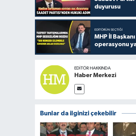
duyurusu
EDITÖRÜN SEÇTIĞI
MHP İl Başkanı
operasyonu ya
EDITÖR HAKKINDA
Haber Merkezi
Bunlar da ilginizi çekebilir