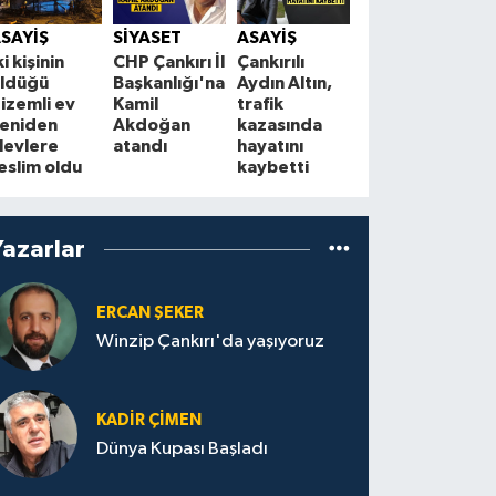
Bahçeli’den
Ç
SAYİŞ
SİYASET
ASAYİŞ
“Terörsüz
B
ki kişinin
CHP Çankırı İl
Çankırılı
Türkiye”
a
ldüğü
Başkanlığı'na
Aydın Altın,
mesajı: “86
y
izemli ev
Kamil
trafik
milyon
t
eniden
Akdoğan
kazasında
kazanacak”
levlere
atandı
hayatını
eslim oldu
kaybetti
Yazarlar
ERCAN ŞEKER
Winzip Çankırı'da yaşıyoruz
KADIR ÇIMEN
Dünya Kupası Başladı