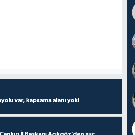
ayolu var, kapsama alanı yok!
 Çankırı İl Başkanı Açıkgöz’den suç