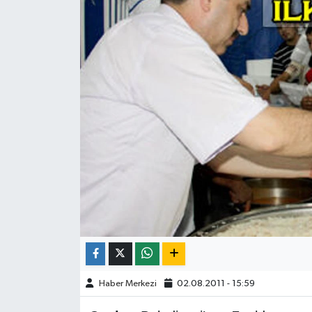
ÇEVRE
İLÇELER
RESMİ İLANLAR
KÜLTÜR
TURİZM
MAGAZİN
VEFAT
BİLİM&TEKNOLOJİ
Haber Merkezi
02.08.2011 - 15:59
BÖLGE