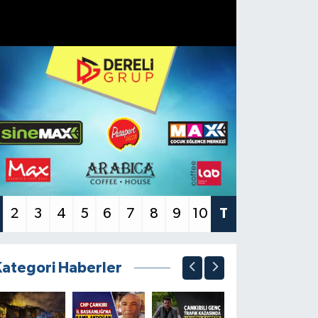
2
3
4
5
6
7
8
9
10
T
Kategori Haberler
SİYASET