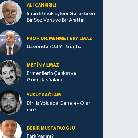
ALI ÇANKIRILI
İman Etmek Eylem Gerektiren
Bir Söz Veriş ve Bir Ahittir
PROF. DR. MEHMET ERYILMAZ
Üzerinden 23 Yıl Geçti...
METIN YILMAZ
Ermenilerin Çankırı ve
Gomidas Yalanı
YUSUF SAĞLAM
Diriliş Yolunda Genelev Olur
mu?
BEKIR MUSTAFAOĞLU
Fark Var mı?