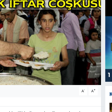
1
-
+
A
A