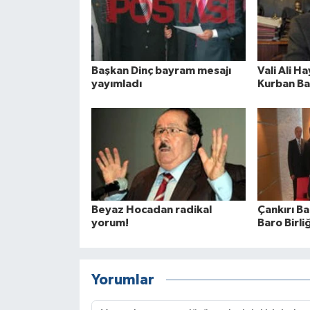
Başkan Dinç bayram mesajı
Vali Ali H
yayımladı
Kurban Ba
Beyaz Hocadan radikal
Çankırı B
yorum!
Baro Birli
Yorumlar