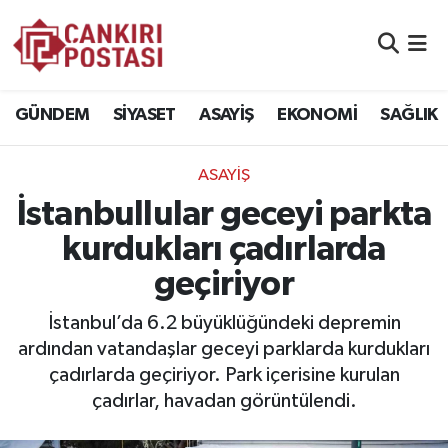
GÜNDEM
Nöbetçi Eczaneler
GÜNDEM
SİYASET
ASAYİŞ
EKONOMİ
SAĞLIK
SİYASET
Hava Durumu
ASAYİŞ
ASAYİŞ
Namaz Vakitleri
İstanbullular geceyi parkta
EKONOMİ
Trafik Durumu
kurdukları çadırlarda
geçiriyor
SAĞLIK
Süper Lig Puan Durumu ve Fikstür
İstanbul’da 6.2 büyüklüğündeki depremin
SPOR
Tüm Manşetler
ardından vatandaşlar geceyi parklarda kurdukları
çadırlarda geçiriyor. Park içerisine kurulan
EĞİTİM
Son Dakika Haberleri
çadırlar, havadan görüntülendi.
YAŞAM
Haber Arşivi