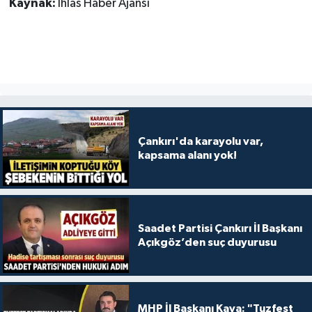
Kaynak:
İhlas Haber Ajansı
Çankırı'da karayolu var,
kapsama alanı yok!
Saadet Partisi Çankırı İl Başkanı
Açıkgöz’den suç duyurusu
MHP İl Başkanı Kaya: "Tuzfest