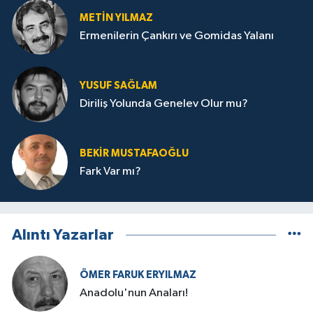
METIN YILMAZ
Ermenilerin Çankırı ve Gomidas Yalanı
YUSUF SAĞLAM
Diriliş Yolunda Genelev Olur mu?
BEKIR MUSTAFAOĞLU
Fark Var mı?
Alıntı Yazarlar
ÖMER FARUK ERYILMAZ
Anadolu'nun Anaları!