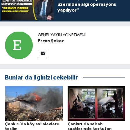
üzerinden algı operasyonu
yapılıyor"
GENEL YAYIN YÖNETMENI
Ercan Şeker
Bunlar da ilginizi çekebilir
Çankırı’da köy evi alevlere
Çankırı'da sabah
teslim
saatlerinde korkutan