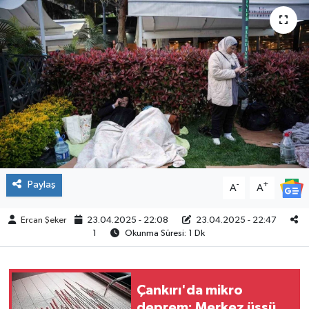
ÇEVRE
İLÇELER
RESMİ İLANLAR
KÜLTÜR
TURİZM
Paylaş
-
+
A
A
MAGAZİN
Ercan Şeker
23.04.2025 - 22:08
23.04.2025 - 22:47
1
Okunma Süresi: 1 Dk
VEFAT
BİLİM&TEKNOLOJİ
Çankırı'da mikro
BÖLGE
deprem: Merkez üssü