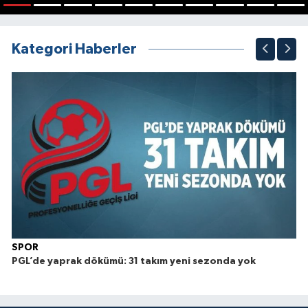
1
2
3
4
5
6
7
8
9
10
Kategori Haberler
SPOR
PGL’de yaprak dökümü: 31 takım yeni sezonda yok