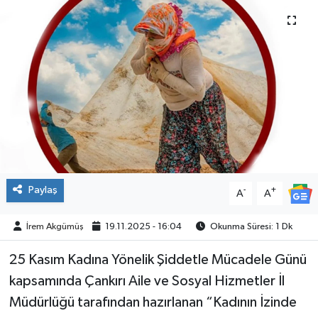
ÇEVRE
İLÇELER
RESMİ İLANLAR
KÜLTÜR
TURİZM
Paylaş
-
+
A
A
MAGAZİN
İrem Akgümüş
19.11.2025 - 16:04
Okunma Süresi: 1 Dk
VEFAT
25 Kasım Kadına Yönelik Şiddetle Mücadele Günü
BİLİM&TEKNOLOJİ
kapsamında Çankırı Aile ve Sosyal Hizmetler İl
Müdürlüğü tarafından hazırlanan “Kadının İzinde
BÖLGE