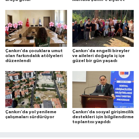
Çankırı’da çocuklara umut
Çankırı'da engelli bireyler
olan farkındalık atölyeleri
ve aileleri doğayla iç içe
düzenlendi
güzel bir gün yaşadı
Çankırı’da yol yenileme
Çankırı’da sosyal girişimcilik
çalışmaları sürdürüyor
destekleri için bilgilendirme
toplantısı yapıldı