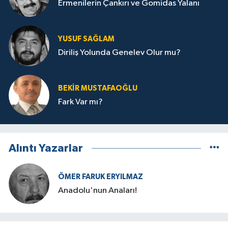
Ermenilerin Çankırı ve Gomidas Yalanı
YUSUF SAĞLAM
Diriliş Yolunda Genelev Olur mu?
BEKIR MUSTAFAOĞLU
Fark Var mı?
Alıntı Yazarlar
ÖMER FARUK ERYILMAZ
Anadolu'nun Anaları!