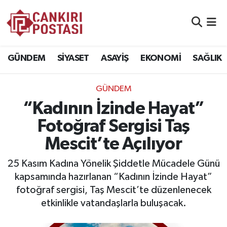
GÜNDEM
Nöbetçi Eczaneler
GÜNDEM
SİYASET
ASAYİŞ
EKONOMİ
SAĞLIK
SİYASET
Hava Durumu
GÜNDEM
ASAYİŞ
Namaz Vakitleri
“Kadının İzinde Hayat”
EKONOMİ
Trafik Durumu
Fotoğraf Sergisi Taş
Mescit’te Açılıyor
SAĞLIK
Süper Lig Puan Durumu ve Fikstür
25 Kasım Kadına Yönelik Şiddetle Mücadele Günü
SPOR
Tüm Manşetler
kapsamında hazırlanan “Kadının İzinde Hayat”
fotoğraf sergisi, Taş Mescit’te düzenlenecek
EĞİTİM
Son Dakika Haberleri
etkinlikle vatandaşlarla buluşacak.
YAŞAM
Haber Arşivi