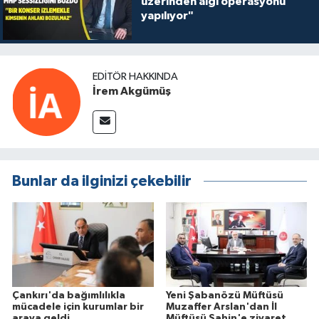
üzerinden algı operasyonu
yapılıyor"
EDITÖR HAKKINDA
İrem Akgümüş
Bunlar da ilginizi çekebilir
Çankırı'da bağımlılıkla
Yeni Şabanözü Müftüsü
mücadele için kurumlar bir
Muzaffer Arslan'dan İl
araya geldi
Müftüsü Şahin'e ziyaret