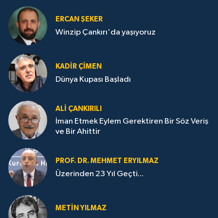
ERCAN ŞEKER
Winzip Çankırı'da yaşıyoruz
KADIR ÇIMEN
Dünya Kupası Başladı
ALI ÇANKIRILI
İman Etmek Eylem Gerektiren Bir Söz Veriş
ve Bir Ahittir
PROF. DR. MEHMET ERYILMAZ
Üzerinden 23 Yıl Geçti...
METIN YILMAZ