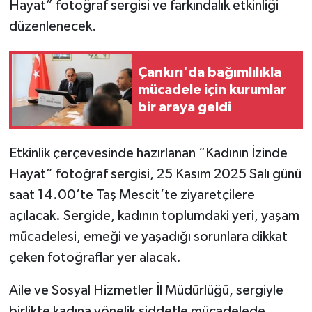
Hayat” fotoğraf sergisi ve farkındalık etkinliği
düzenlenecek.
TÜRKİYE
DÜNYA
Çankırı'da bağımlılıkla
mücadele için kurumlar
bir araya geldi
Etkinlik çerçevesinde hazırlanan “Kadının İzinde
Hayat” fotoğraf sergisi, 25 Kasım 2025 Salı günü
saat 14.00’te Taş Mescit’te ziyaretçilere
açılacak. Sergide, kadının toplumdaki yeri, yaşam
mücadelesi, emeği ve yaşadığı sorunlara dikkat
çeken fotoğraflar yer alacak.
Aile ve Sosyal Hizmetler İl Müdürlüğü, sergiyle
birlikte kadına yönelik şiddetle mücadelede