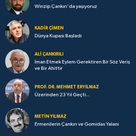
Winzip Çankırı'da yaşıyoruz
KADIR ÇIMEN
Dünya Kupası Başladı
ALI ÇANKIRILI
İman Etmek Eylem Gerektiren Bir Söz Veriş
ve Bir Ahittir
PROF. DR. MEHMET ERYILMAZ
Üzerinden 23 Yıl Geçti...
METIN YILMAZ
Ermenilerin Çankırı ve Gomidas Yalanı