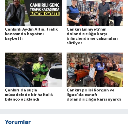
Çankırılı Aydın Altın, trafik
Çankırı Emniyeti’nin
kazasında hayatını
dolandırıcılığa karşı
kaybetti
bilinçlendirme çalışmaları
sürüyor
Çankırı'da suçla
Çankırı polisi Korgun ve
mücadelede bir haftalık
Ilgaz'da esnafı
bilanço açıklandı
dolandırıcılığa karşı uyardı
Yorumlar