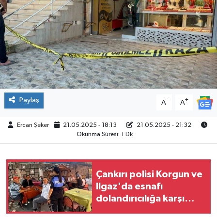
ÇEVRE
İLÇELER
RESMİ İLANLAR
KÜLTÜR
Paylaş
-
+
A
A
TURİZM
Ercan Şeker
21.05.2025 - 18:13
21.05.2025 - 21:32
Okunma Süresi: 1 Dk
MAGAZİN
VEFAT
Çankırı polisi Korgun ve
Ilgaz'da esnafı
BİLİM&TEKNOLOJİ
dolandırıcılığa karşı
uyardı
BÖLGE