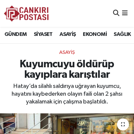
GÜNDEM
Nöbetçi Eczaneler
GÜNDEM
SİYASET
ASAYİŞ
EKONOMİ
SAĞLIK
SİYASET
Hava Durumu
ASAYİŞ
ASAYİŞ
Namaz Vakitleri
Kuyumcuyu öldürüp
EKONOMİ
Trafik Durumu
kayıplara karıştılar
SAĞLIK
Süper Lig Puan Durumu ve Fikstür
Hatay’da silahlı saldırıya uğrayan kuyumcu,
hayatını kaybederken olayın faili olan 2 şahsı
SPOR
Tüm Manşetler
yakalamak için çalışma başlatıldı.
EĞİTİM
Son Dakika Haberleri
YAŞAM
Haber Arşivi