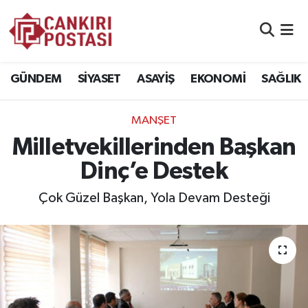
GÜNDEM
Nöbetçi Eczaneler
GÜNDEM
SİYASET
ASAYİŞ
EKONOMİ
SAĞLIK
SİYASET
Hava Durumu
MANŞET
ASAYİŞ
Namaz Vakitleri
Milletvekillerinden Başkan
EKONOMİ
Trafik Durumu
Dinç’e Destek
SAĞLIK
Süper Lig Puan Durumu ve Fikstür
Çok Güzel Başkan, Yola Devam Desteği
SPOR
Tüm Manşetler
EĞİTİM
Son Dakika Haberleri
YAŞAM
Haber Arşivi