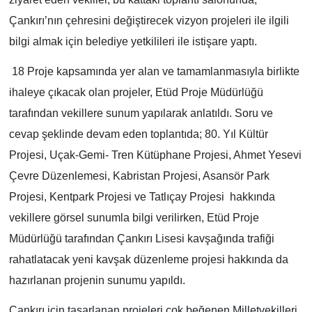
Çankırı’nın çehresini değiştirecek vizyon projeleri ile ilgili
TÜRKİYE
bilgi almak için belediye yetkilileri ile istişare yaptı.
DÜNYA
18 Proje kapsamında yer alan ve tamamlanmasıyla birlikte
ihaleye çıkacak olan projeler, Etüd Proje Müdürlüğü
tarafından vekillere sunum yapılarak anlatıldı. Soru ve
cevap şeklinde devam eden toplantıda; 80. Yıl Kültür
Projesi, Uçak-Gemi- Tren Kütüphane Projesi, Ahmet Yesevi
Çevre Düzenlemesi, Kabristan Projesi, Asansör Park
Projesi, Kentpark Projesi ve Tatlıçay Projesi
hakkında
vekillere görsel sunumla bilgi verilirken, Etüd Proje
Müdürlüğü tarafından Çankırı Lisesi kavşağında trafiği
rahatlatacak yeni kavşak düzenleme projesi hakkında da
hazırlanan projenin sunumu yapıldı.
Çankırı için tasarlanan projeleri çok beğenen Milletvekilleri