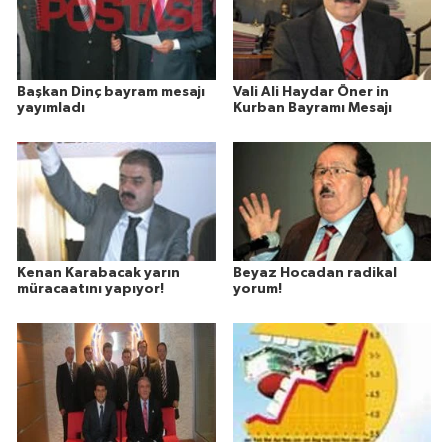
Başkan Dinç bayram mesajı
Vali Ali Haydar Öner in
yayımladı
Kurban Bayramı Mesajı
Kenan Karabacak yarın
Beyaz Hocadan radikal
müracaatını yapıyor!
yorum!