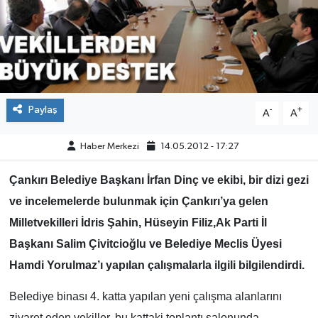
ÇEVRE
İLÇELER
RESMİ İLANLAR
Paylaş
-
+
A
A
KÜLTÜR
Haber Merkezi
14.05.2012 - 17:27
TURİZM
Çankırı Belediye Başkanı İrfan Dinç ve ekibi, bir dizi gezi
ve incelemelerde bulunmak için Çankırı’ya gelen
MAGAZİN
Milletvekilleri İdris Şahin, Hüseyin Filiz,Ak Parti İl
VEFAT
Başkanı Salim Çivitcioğlu ve Belediye Meclis Üyesi
Hamdi Yorulmaz’ı yapılan çalışmalarla ilgili bilgilendirdi.
BİLİM&TEKNOLOJİ
Belediye binası 4. katta yapılan yeni çalışma alanlarını
BÖLGE
ziyaret eden vekiller, bu kattaki toplantı salonunda,