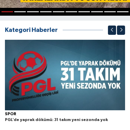
1
2
3
4
5
6
7
8
9
10
Kategori Haberler
SPOR
PGL’de yaprak dökümü: 31 takım yeni sezonda yok