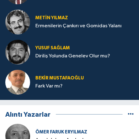
METIN YILMAZ
Ermenilerin Çankırı ve Gomidas Yalanı
YUSUF SAĞLAM
Diriliş Yolunda Genelev Olur mu?
BEKIR MUSTAFAOĞLU
Fark Var mı?
Alıntı Yazarlar
ÖMER FARUK ERYILMAZ