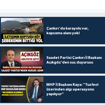
Çankırı'da karayolu var,
kapsama alanı yok!
Saadet Partisi Çankırı İl Başkanı
Açıkgöz’den suç duyurusu
MHP İl Başkanı Kaya: "Tuzfest
üzerinden algı operasyonu
yapılıyor"