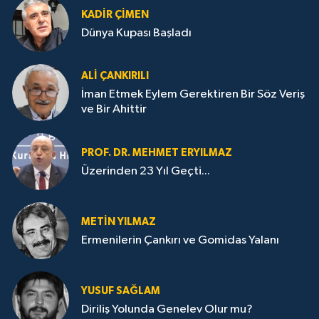
KADIR ÇIMEN
Dünya Kupası Başladı
ALI ÇANKIRILI
İman Etmek Eylem Gerektiren Bir Söz Veriş
ve Bir Ahittir
PROF. DR. MEHMET ERYILMAZ
Üzerinden 23 Yıl Geçti...
METIN YILMAZ
Ermenilerin Çankırı ve Gomidas Yalanı
YUSUF SAĞLAM
Diriliş Yolunda Genelev Olur mu?