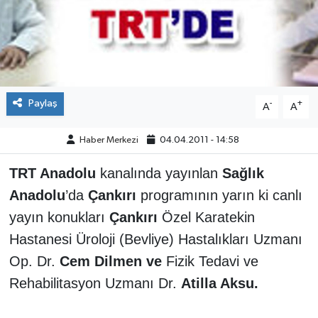
ÇEVRE
İLÇELER
RESMİ İLANLAR
Paylaş
-
+
A
A
KÜLTÜR
Haber Merkezi
04.04.2011 - 14:58
TURİZM
TRT Anadolu
kanalında yayınlan
Sağlık
Anadolu
’da
Çankırı
programının yarın ki canlı
MAGAZİN
yayın konukları
Çankırı
Özel Karatekin
Hastanesi Üroloji (Bevliye) Hastalıkları Uzmanı
VEFAT
Op. Dr.
Cem Dilmen ve
Fizik Tedavi ve
BİLİM&TEKNOLOJİ
Rehabilitasyon Uzmanı Dr.
Atilla Aksu.
BÖLGE