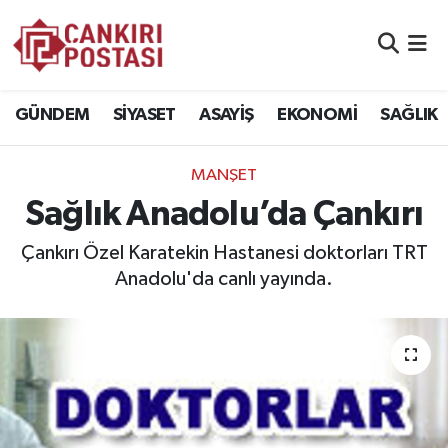
GÜNDEM
Nöbetçi Eczaneler
GÜNDEM
SİYASET
ASAYİŞ
EKONOMİ
SAĞLIK
SİYASET
Hava Durumu
MANŞET
ASAYİŞ
Namaz Vakitleri
Sağlık Anadolu’da Çankırı
EKONOMİ
Trafik Durumu
Çankırı Özel Karatekin Hastanesi doktorları TRT
Anadolu'da canlı yayında.
SAĞLIK
Süper Lig Puan Durumu ve Fikstür
SPOR
Tüm Manşetler
EĞİTİM
Son Dakika Haberleri
YAŞAM
Haber Arşivi