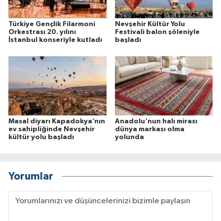
Türkiye Gençlik Filarmoni
Nevşehir Kültür Yolu
Orkestrası 20. yılını
Festivali balon şöleniyle
İstanbul konseriyle kutladı
başladı
Masal diyarı Kapadokya’nın
Anadolu'nun halı mirası
ev sahipliğinde Nevşehir
dünya markası olma
kültür yolu başladı
yolunda
Yorumlar