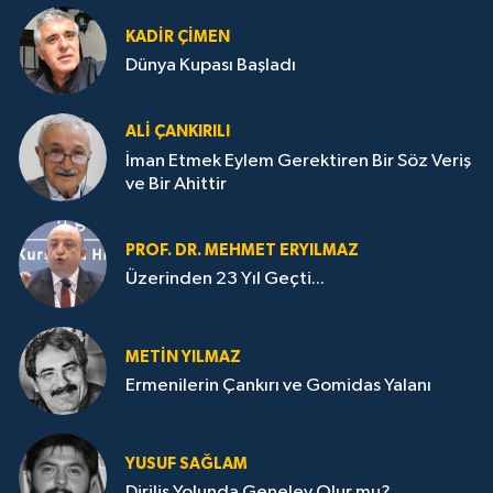
KADIR ÇIMEN
Dünya Kupası Başladı
ALI ÇANKIRILI
İman Etmek Eylem Gerektiren Bir Söz Veriş
ve Bir Ahittir
PROF. DR. MEHMET ERYILMAZ
Üzerinden 23 Yıl Geçti...
METIN YILMAZ
Ermenilerin Çankırı ve Gomidas Yalanı
YUSUF SAĞLAM
Diriliş Yolunda Genelev Olur mu?