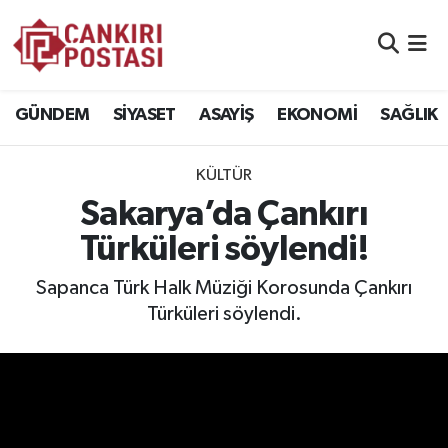
GÜNDEM
Nöbetçi Eczaneler
GÜNDEM
SİYASET
ASAYİŞ
EKONOMİ
SAĞLIK
SİYASET
Hava Durumu
KÜLTÜR
ASAYİŞ
Namaz Vakitleri
Sakarya’da Çankırı
EKONOMİ
Trafik Durumu
Türküleri söylendi!
SAĞLIK
Süper Lig Puan Durumu ve Fikstür
Sapanca Türk Halk Müziği Korosunda Çankırı
Türküleri söylendi.
SPOR
Tüm Manşetler
EĞİTİM
Son Dakika Haberleri
YAŞAM
Haber Arşivi