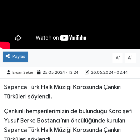
ÇEVRE
İLÇELER
RESMİ İLANLAR
Paylaş
-
+
A
A
KÜLTÜR
Ercan Şeker
25.05.2024 - 13:24
26.05.2024 - 02:44
TURİZM
Sapanca Türk Halk Müziği Korosunda Çankırı
MAGAZİN
Türküleri söylendi.
VEFAT
Çankırılı hemşerilerimizin de bulunduğu Koro şefi
Yusuf Berke Bostancı’nın öncülüğünde kurulan
BİLİM&TEKNOLOJİ
Sapanca Türk Halk Müziği Korosunda Çankırı
BÖLGE
Türküleri söylendi.