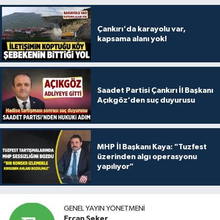
Çankırı'da karayolu var,
kapsama alanı yok!
Saadet Partisi Çankırı İl Başkanı
Açıkgöz’den suç duyurusu
MHP İl Başkanı Kaya: "Tuzfest
üzerinden algı operasyonu
yapılıyor"
GENEL YAYIN YÖNETMENI
Ercan Şeker