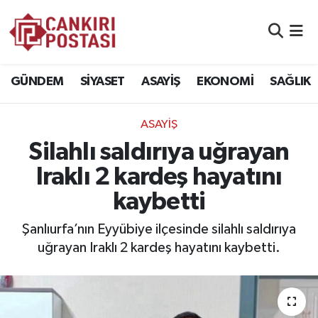
GÜNDEM
Nöbetçi Eczaneler
GÜNDEM
SİYASET
ASAYİŞ
EKONOMİ
SAĞLIK
SİYASET
Hava Durumu
ASAYİŞ
ASAYİŞ
Namaz Vakitleri
Silahlı saldırıya uğrayan
EKONOMİ
Trafik Durumu
Iraklı 2 kardeş hayatını
kaybetti
SAĞLIK
Süper Lig Puan Durumu ve Fikstür
Şanlıurfa’nın Eyyübiye ilçesinde silahlı saldırıya
SPOR
Tüm Manşetler
uğrayan Iraklı 2 kardeş hayatını kaybetti.
EĞİTİM
Son Dakika Haberleri
YAŞAM
Haber Arşivi