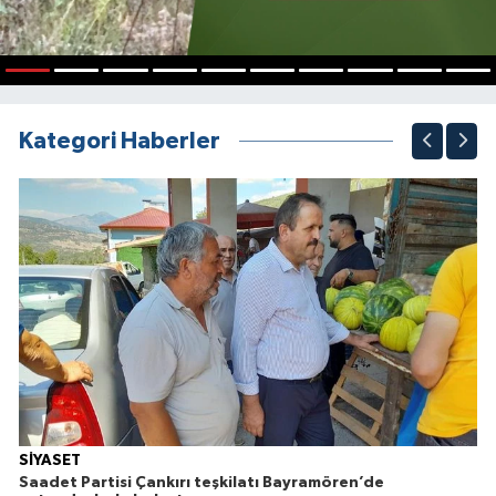
1
2
3
4
5
6
7
8
9
10
Kategori Haberler
SİYASET
Saadet Partisi Çankırı teşkilatı Bayramören’de