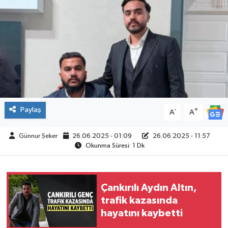
ÇEVRE
İLÇELER
RESMİ İLANLAR
KÜLTÜR
Paylaş
-
+
A
A
TURİZM
Günnur Şeker
26.06.2025 - 01:09
26.06.2025 - 11:57
Okunma Süresi: 1 Dk
MAGAZİN
VEFAT
Çankırılı Aydın Altın,
trafik kazasında
BİLİM&TEKNOLOJİ
hayatını kaybetti
BÖLGE