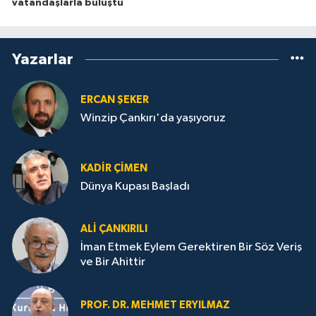
vatandaşlarla buluştu
Yazarlar
ERCAN ŞEKER
Winzip Çankırı'da yaşıyoruz
KADIR ÇIMEN
Dünya Kupası Başladı
ALI ÇANKIRILI
İman Etmek Eylem Gerektiren Bir Söz Veriş
ve Bir Ahittir
PROF. DR. MEHMET ERYILMAZ