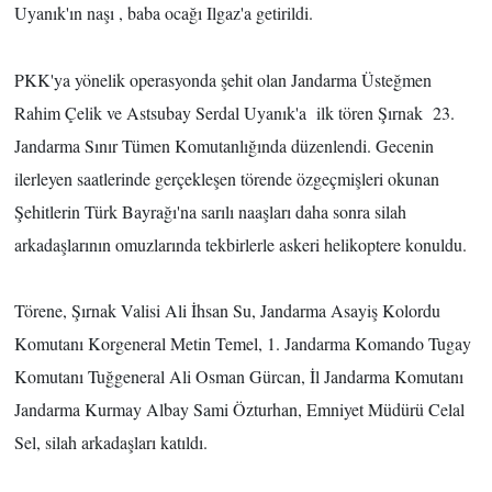
Uyanık'ın naşı , baba ocağı Ilgaz'a getirildi.
TÜRKİYE
PKK'ya yönelik operasyonda şehit olan Jandarma Üsteğmen
DÜNYA
Rahim Çelik ve Astsubay Serdal Uyanık'a ilk tören Şırnak 23.
Jandarma Sınır Tümen Komutanlığında düzenlendi. Gecenin
ilerleyen saatlerinde gerçekleşen törende özgeçmişleri okunan
Şehitlerin Türk Bayrağı'na sarılı naaşları daha sonra silah
arkadaşlarının omuzlarında tekbirlerle askeri helikoptere konuldu.
Törene, Şırnak Valisi Ali İhsan Su, Jandarma Asayiş Kolordu
Komutanı Korgeneral Metin Temel, 1. Jandarma Komando Tugay
Komutanı Tuğgeneral Ali Osman Gürcan, İl Jandarma Komutanı
Jandarma Kurmay Albay Sami Özturhan, Emniyet Müdürü Celal
Sel, silah arkadaşları katıldı.