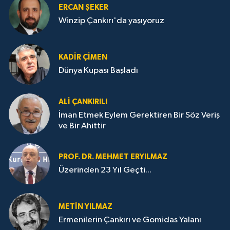
ERCAN ŞEKER
Winzip Çankırı'da yaşıyoruz
KADIR ÇIMEN
Dünya Kupası Başladı
ALI ÇANKIRILI
İman Etmek Eylem Gerektiren Bir Söz Veriş
ve Bir Ahittir
PROF. DR. MEHMET ERYILMAZ
Üzerinden 23 Yıl Geçti...
METIN YILMAZ
Ermenilerin Çankırı ve Gomidas Yalanı