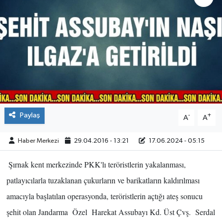
ÇEVRE
İLÇELER
RESMİ İLANLAR
KÜLTÜR
Paylaş
-
+
A
A
TURİZM
Haber Merkezi
29.04.2016 - 13:21
17.06.2024 - 05:15
MAGAZİN
Şırnak kent merkezinde PKK'lı teröristlerin yakalanması,
VEFAT
patlayıcılarla tuzaklanan çukurların ve barikatların kaldırılması
BİLİM&TEKNOLOJİ
amacıyla başlatılan operasyonda, teröristlerin açtığı ateş sonucu
şehit olan Jandarma
Özel
Harekat Assubayı Kd. Üst Çvş.
Serdal
BÖLGE