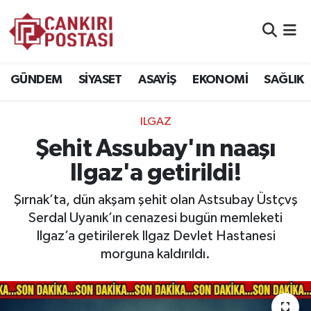
GÜNDEM
Nöbetçi Eczaneler
GÜNDEM
SİYASET
ASAYİŞ
EKONOMİ
SAĞLIK
SİYASET
Hava Durumu
ILGAZ
ASAYİŞ
Namaz Vakitleri
Şehit Assubay'ın naaşı
EKONOMİ
Trafik Durumu
Ilgaz'a getirildi!
SAĞLIK
Süper Lig Puan Durumu ve Fikstür
Şırnak’ta, dün akşam şehit olan Astsubay Üstçvş
Serdal Uyanık’ın cenazesi bugün memleketi
SPOR
Tüm Manşetler
Ilgaz’a getirilerek Ilgaz Devlet Hastanesi
morguna kaldırıldı.
EĞİTİM
Son Dakika Haberleri
YAŞAM
Haber Arşivi