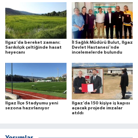
Ilgaz’da bereket zamanı:
İl Sağlık Müdürü Bulut, Ilgaz
Sarıkılçık çeltiğinde hasat
Devlet Hastanesi'nde
heyecanı
incelemelerde bulundu
Ilgaz İlçe Stadyumu yeni
Ilgaz’da 150 kişiye iş kapısı
sezona hazırlanıyor
açacak projede imzalar
atıldı
Yorumlar