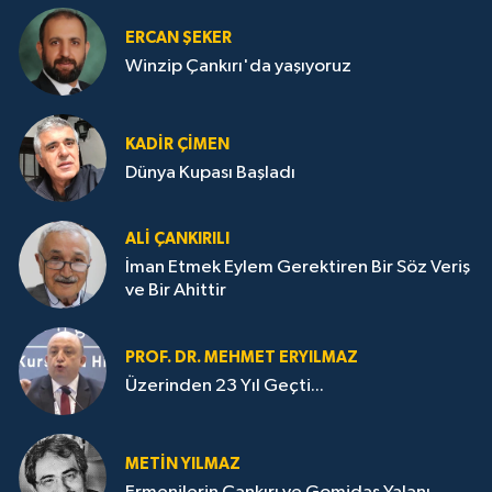
ERCAN ŞEKER
Winzip Çankırı'da yaşıyoruz
KADIR ÇIMEN
Dünya Kupası Başladı
ALI ÇANKIRILI
İman Etmek Eylem Gerektiren Bir Söz Veriş
ve Bir Ahittir
PROF. DR. MEHMET ERYILMAZ
Üzerinden 23 Yıl Geçti...
METIN YILMAZ