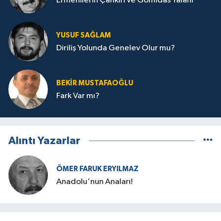
Ermenilerin Çankırı ve Gomidas Yalanı
YUSUF SAĞLAM
Diriliş Yolunda Genelev Olur mu?
BEKIR MUSTAFAOĞLU
Fark Var mı?
Alıntı Yazarlar
ÖMER FARUK ERYILMAZ
Anadolu'nun Anaları!