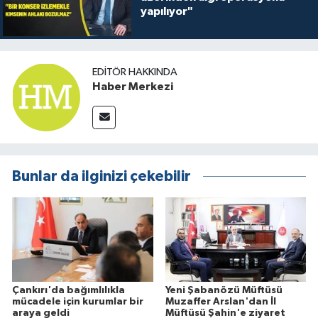
yapılıyor"
EDITÖR HAKKINDA
Haber Merkezi
Bunlar da ilginizi çekebilir
Çankırı'da bağımlılıkla
Yeni Şabanözü Müftüsü
mücadele için kurumlar bir
Muzaffer Arslan'dan İl
araya geldi
Müftüsü Şahin'e ziyaret