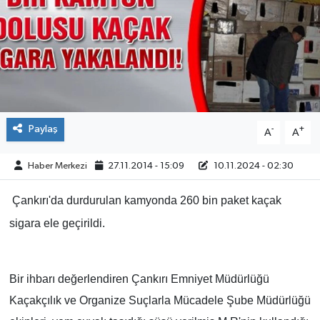
ÇEVRE
İLÇELER
RESMİ İLANLAR
Paylaş
-
+
A
A
KÜLTÜR
Haber Merkezi
27.11.2014 - 15:09
10.11.2024 - 02:30
TURİZM
Çankırı'da durdurulan kamyonda 260 bin paket kaçak
MAGAZİN
sigara ele geçirildi.
VEFAT
Bir ihbarı değerlendiren Çankırı Emniyet Müdürlüğü
BİLİM&TEKNOLOJİ
Kaçakçılık ve Organize Suçlarla Mücadele Şube Müdürlüğü
BÖLGE