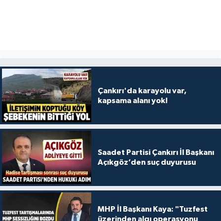
Çankırı'da karayolu var,
kapsama alanı yok!
Saadet Partisi Çankırı İl Başkanı
Açıkgöz’den suç duyurusu
MHP İl Başkanı Kaya: "Tuzfest
üzerinden algı operasyonu