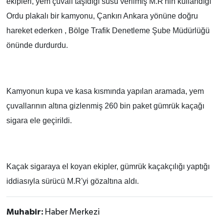
ekipleri, yem çuvalı taşıdığı süsü verilmiş M.R'nin kullandığı
Ordu plakalı bir kamyonu,
Çankırı Ankara yönüne doğru
TÜRKİYE
hareket ederken
,
Bölge Trafik Denetleme Şube Müdürlüğü
önünde durdurdu.
DÜNYA
Kamyonun kupa ve kasa kısmında yapılan aramada, yem
çuvallarının altına gizlenmiş 260 bin paket gümrük kaçağı
sigara ele geçirildi.
Kaçak sigaraya el koyan ekipler, gümrük kaçakçılığı yaptığı
iddiasıyla sürücü M.R'yi gözaltına aldı.
Muhabir:
Haber Merkezi