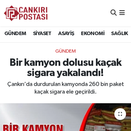
GÜNDEM
Nöbetçi Eczaneler
GÜNDEM
SİYASET
ASAYİŞ
EKONOMİ
SAĞLIK
SİYASET
Hava Durumu
GÜNDEM
ASAYİŞ
Namaz Vakitleri
Bir kamyon dolusu kaçak
EKONOMİ
Trafik Durumu
sigara yakalandı!
SAĞLIK
Süper Lig Puan Durumu ve Fikstür
Çankırı'da durdurulan kamyonda 260 bin paket
kaçak sigara ele geçirildi.
SPOR
Tüm Manşetler
EĞİTİM
Son Dakika Haberleri
YAŞAM
Haber Arşivi