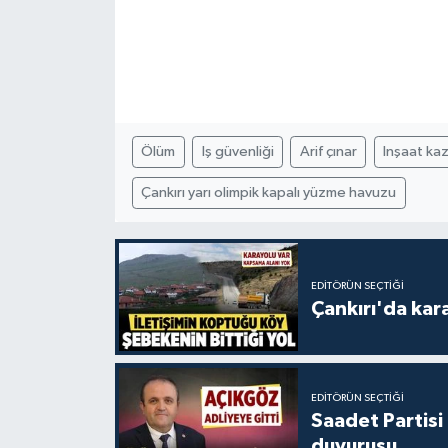
Ölüm
Iş güvenliği
Arif çınar
Inşaat kaz
Çankırı yarı olimpik kapalı yüzme havuzu
EDITÖRÜN SEÇTIĞI
Çankırı'da kar
EDITÖRÜN SEÇTIĞI
Saadet Partisi
duyurusu