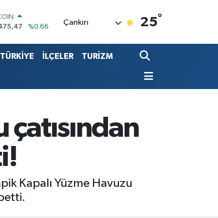
°
LAR
25
Çankırı
5971
%0.05
RO
1336
%0.18
TÜRKİYE
İLÇELER
TURİZM
RLİN
2534
%0.22
LTIN
8.23
%0.39
T100
703
%0
COIN
 çatısından
475,47
%0.66
i!
impik Kapalı Yüzme Havuzu
etti.