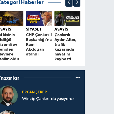
Kategori Haberler
SİYASET
Bahçeli’den
Ç
SAYİŞ
SİYASET
ASAYİŞ
“Terörsüz
B
ki kişinin
CHP Çankırı İl
Çankırılı
Türkiye”
a
ldüğü
Başkanlığı'na
Aydın Altın,
mesajı: “86
y
izemli ev
Kamil
trafik
milyon
t
eniden
Akdoğan
kazasında
kazanacak”
levlere
atandı
hayatını
eslim oldu
kaybetti
Yazarlar
ERCAN ŞEKER
Winzip Çankırı'da yaşıyoruz