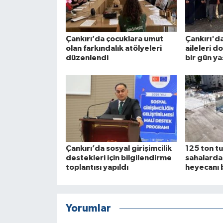
Çankırı’da çocuklara umut
Çankırı'da
olan farkındalık atölyeleri
aileleri d
düzenlendi
bir gün ya
Çankırı’da sosyal girişimcilik
125 ton tu
destekleri için bilgilendirme
sahalard
toplantısı yapıldı
heyecanı 
Yorumlar