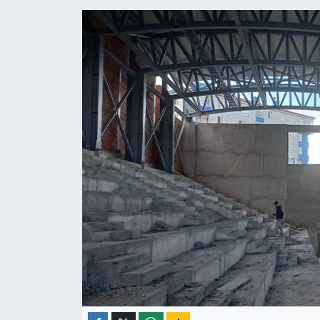
ÇEVRE
İLÇELER
RESMİ İLANLAR
KÜLTÜR
TURİZM
MAGAZİN
VEFAT
BİLİM&TEKNOLOJİ
BÖLGE