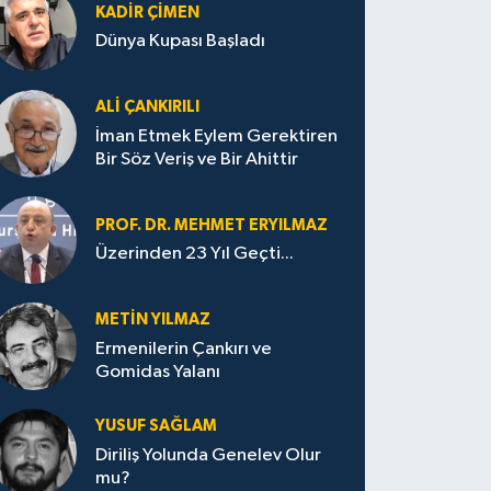
KADIR ÇIMEN
Dünya Kupası Başladı
ALI ÇANKIRILI
İman Etmek Eylem Gerektiren
Bir Söz Veriş ve Bir Ahittir
PROF. DR. MEHMET ERYILMAZ
Üzerinden 23 Yıl Geçti...
METIN YILMAZ
Ermenilerin Çankırı ve
Gomidas Yalanı
YUSUF SAĞLAM
Diriliş Yolunda Genelev Olur
mu?