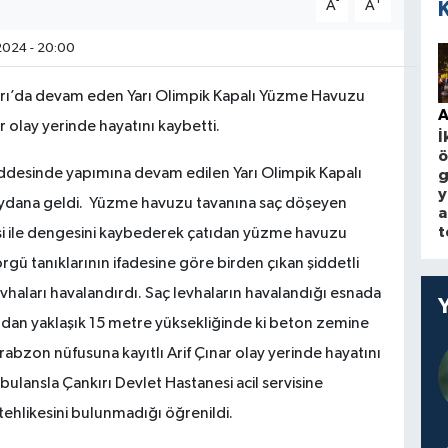
-
+
A
A
2024 - 20:00
kırı’da devam eden Yarı Olimpik Kapalı Yüzme Havuzu
A
r olay yerinde hayatını kaybetti.
İ
ö
ddesinde yapımına devam edilen Yarı Olimpik Kapalı
g
y
eydana geldi. Yüzme havuzu tavanına saç döşeyen
a
t
tkisi ile dengesini kaybederek çatıdan yüzme havuzu
gü tanıklarının ifadesine göre birden çıkan şiddetli
haları havalandırdı. Saç levhaların havalandığı esnada
ından yaklaşık 15 metre yüksekliğinde ki beton zemine
abzon nüfusuna kayıtlı Arif Çınar olay yerinde hayatını
ambulansla Çankırı Devlet Hastanesi acil servisine
ti tehlikesini bulunmadığı öğrenildi.