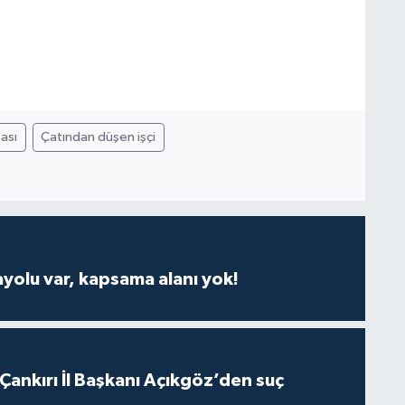
ası
Çatından düşen işçi
ayolu var, kapsama alanı yok!
 Çankırı İl Başkanı Açıkgöz’den suç