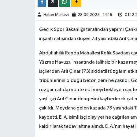
TÜRKİYE
Haber Merkezi
28.09.2023 - 14:16
01.12.
DÜNYA
Geçlik Spor Bakanlığı tarafından yapımı Çan
inşaatı çatısından düşen 73 yaşındaki Arif Çına
Abdullahilik Renda Mahallesi Refik Saydam ca
Yüzme Havuzu inşaatında talihsiz bir kaza m
işçilerden Arif Çınar (73) şiddetli rüzgârın e
tribünlerinin olduğu beton zemine çakıldı. Gör
rüzgar çatıda monte edilmeyi bekleyen saç lev
yaşlı işçi Arif Çınar dengesini kaybederek çat
çakıldı. Meydana gelen kazada 73 yaşındaki Tr
kaybetti. E. A. isimli işçi olay yerine çağrılan 
kaldırılarak tedavi altına alındı. E. A.’nın haya