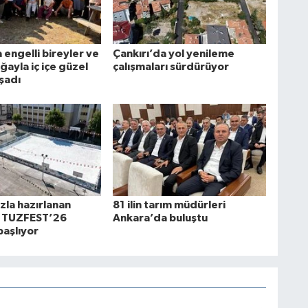
 engelli bireyler ve
Çankırı’da yol yenileme
oğayla iç içe güzel
çalışmaları sürdürüyor
şadı
zla hazırlanan
81 ilin tarım müdürleri
a TUZFEST’26
Ankara’da buluştu
başlıyor