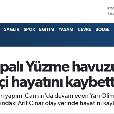
DO
47,
EU
55,
SAĞLIK
SPOR
EĞİTİM
YAŞAM
ÇEVRE
BÖLGE
STE
64,
G.A
651
BİS
13.
BIT
apalı Yüzme havuzu
64.
çi hayatını kaybett
dan yapımı Çankırı’da devam eden Yarı Ol
ndaki Arif Çınar olay yerinde hayatını kayb