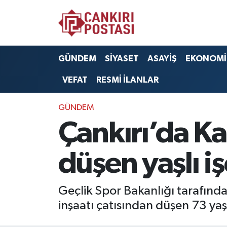
GÜNDEM
Nöbetçi Eczaneler
GÜNDEM
SİYASET
ASAYİŞ
EKONOMİ
SİYASET
Hava Durumu
VEFAT
RESMİ İLANLAR
ASAYİŞ
Namaz Vakitleri
GÜNDEM
EKONOMİ
Trafik Durumu
Çankırı’da K
SAĞLIK
Süper Lig Puan Durumu ve Fikstür
düşen yaşlı iş
SPOR
Tüm Manşetler
Geçlik Spor Bakanlığı tarafın
EĞİTİM
Son Dakika Haberleri
inşaatı çatısından düşen 73 yaşı
YAŞAM
Haber Arşivi