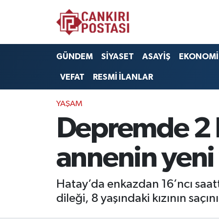
GÜNDEM
Nöbetçi Eczaneler
GÜNDEM
SİYASET
ASAYİŞ
EKONOMİ
SİYASET
Hava Durumu
VEFAT
RESMİ İLANLAR
ASAYİŞ
Namaz Vakitleri
YAŞAM
EKONOMİ
Trafik Durumu
Depremde 2 k
SAĞLIK
Süper Lig Puan Durumu ve Fikstür
annenin yeni y
SPOR
Tüm Manşetler
Hatay’da enkazdan 16’ncı saatt
EĞİTİM
Son Dakika Haberleri
dileği, 8 yaşındaki kızının saçın
YAŞAM
Haber Arşivi