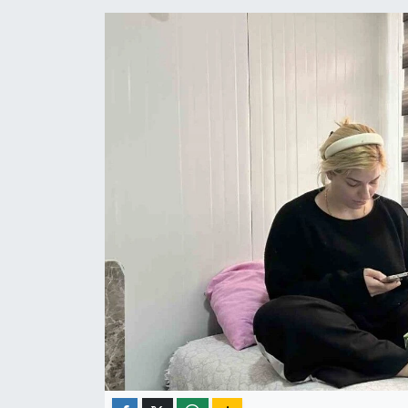
ÇEVRE
İLÇELER
RESMİ İLANLAR
KÜLTÜR
TURİZM
MAGAZİN
VEFAT
BİLİM&TEKNOLOJİ
BÖLGE