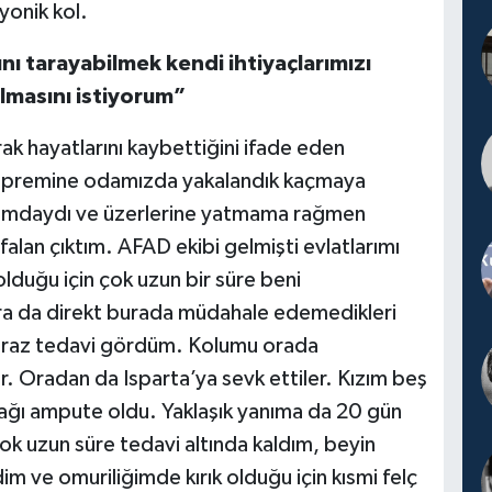
iyonik kol.
nı tarayabilmek kendi ihtiyaçlarımızı
lmasını istiyorum”
ak hayatlarını kaybettiğini ifade eden
depremine odamızda yakalandık kaçmaya
anımdaydı ve üzerlerine yatmama rağmen
lan çıktım. AFAD ekibi gelmişti evlatlarımı
lduğu için çok uzun bir süre beni
nra da direkt burada müdahale edemedikleri
 biraz tedavi gördüm. Kolumu orada
 Oradan da Isparta’ya sevk ettiler. Kızım beş
yağı ampute oldu. Yaklaşık yanıma da 20 gün
k uzun süre tedavi altında kaldım, beyin
m ve omuriliğimde kırık olduğu için kısmi felç