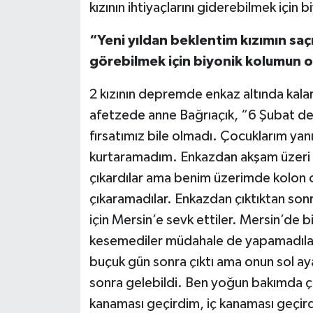
kızının ihtiyaçlarını giderebilmek için b
“Yeni yıldan beklentim kızımın saçı
görebilmek için biyonik kolumun o
2 kızının depremde enkaz altında kalar
afetzede anne Bağrıaçık, “6 Şubat 
fırsatımız bile olmadı. Çocuklarım y
kurtaramadım. Enkazdan akşam üzeri fa
çıkardılar ama benim üzerimde kolon o
çıkaramadılar. Enkazdan çıktıktan so
için Mersin’e sevk ettiler. Mersin’de
kesemediler müdahale de yapamadılar.
buçuk gün sonra çıktı ama onun sol a
sonra gelebildi. Ben yoğun bakımda ço
kanaması geçirdim, iç kanaması geçirdi