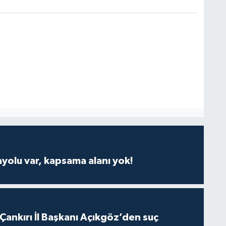
ayolu var, kapsama alanı yok!
 Çankırı İl Başkanı Açıkgöz’den suç