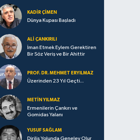
KADIR ÇIMEN
Dünya Kupası Başladı
ALI ÇANKIRILI
İman Etmek Eylem Gerektiren
Bir Söz Veriş ve Bir Ahittir
PROF. DR. MEHMET ERYILMAZ
Üzerinden 23 Yıl Geçti...
METIN YILMAZ
Ermenilerin Çankırı ve
Gomidas Yalanı
YUSUF SAĞLAM
Diriliş Yolunda Genelev Olur