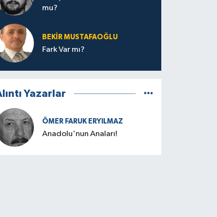
mu?
BEKIR MUSTAFAOĞLU
Fark Var mı?
lıntı Yazarlar
ÖMER FARUK ERYILMAZ
Anadolu'nun Anaları!