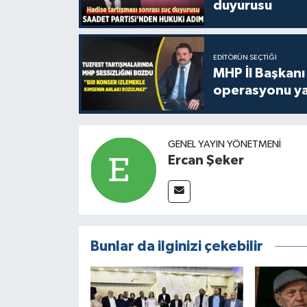
duyurusu
EDITÖRÜN SEÇTIĞI
MHP İl Başkanı
operasyonu ya
GENEL YAYIN YÖNETMENI
Ercan Şeker
Bunlar da ilginizi çekebilir