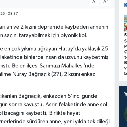
-
+
A
A
26 - 03:37
arılan ve 2 kızını depremde kaybeden annenin
ın saçını tarayabilmek için biyonik kol.
S
S
P
en çok yıkıma uğrayan Hatay’da yaklaşık 25
Ç
felaketinde binlerce insan da uzvunu kaybetmiş
t
B
ştı. Belen ilçesi Sarımazı Mahallesi’nde
v
b
me Nuray Bağrıaçık (27), 2 kızını enkaz
arılan Bağrıaçık, enkazdan 5’inci günde
 gün sonra kavuştu. Asrın felaketinde anne sol
 bacağını kaybetti. Birlikte hayat
nerlerinde sürdüren anne, yeni yılda tek dileği