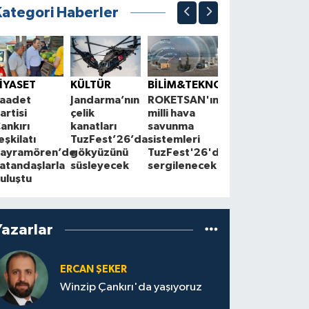
Kategori Haberler
ÇEVRE
K
Çankırı'da
S
İYASET
KÜLTÜR
BİLİM&TEKNOLOJİ
çiftçilerle
1
aadet
Jandarma’nın
ROKETSAN'ın
Cuma
A
artisi
çelik
milli hava
buluşmaları
z
ankırı
kanatları
savunma
sürüyor
a
eşkilatı
TuzFest’26’da
sistemleri
ayramören’de
gökyüzünü
TuzFest'26'da
atandaşlarla
süsleyecek
sergilenecek
uluştu
Yazarlar
ERCAN ŞEKER
Winzip Çankırı'da yaşıyoruz