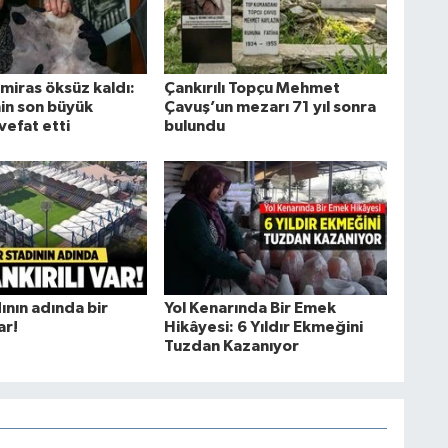
k miras öksüz kaldı:
Çankırılı Topçu Mehmet
n son büyük
Çavuş’un mezarı 71 yıl sonra
 vefat etti
bulundu
ının adında bir
Yol Kenarında Bir Emek
ar!
Hikâyesi: 6 Yıldır Ekmeğini
Tuzdan Kazanıyor