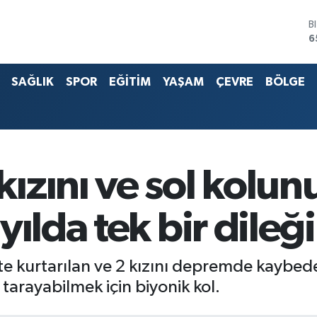
B
6
D
4
E
SAĞLIK
SPOR
EĞİTİM
YAŞAM
ÇEVRE
BÖLGE
5
S
6
G
6
B
ızını ve sol kolu
1
ılda tek bir dileği
e kurtarılan ve 2 kızını depremde kaybede
ı tarayabilmek için biyonik kol.