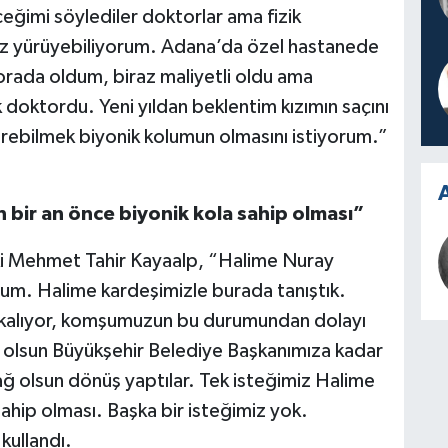
ğimi söylediler doktorlar ama fizik
iraz yürüyebiliyorum. Adana’da özel hastanede
orada oldum, biraz maliyetli oldu ama
 doktordu. Yeni yıldan beklentim kızımın saçını
örebilmek biyonik kolumun olmasını istiyorum.”
A
 bir an önce biyonik kola sahip olması”
i Mehmet Tahir Kayaalp, “Halime Nuray
um. Halime kardeşimizle burada tanıştık.
da kalıyor, komşumuzun bu durumundan dolayı
 olsun Büyükşehir Belediye Başkanımıza kadar
ağ olsun dönüş yaptılar. Tek isteğimiz Halime
sahip olması. Başka bir isteğimiz yok.
kullandı.