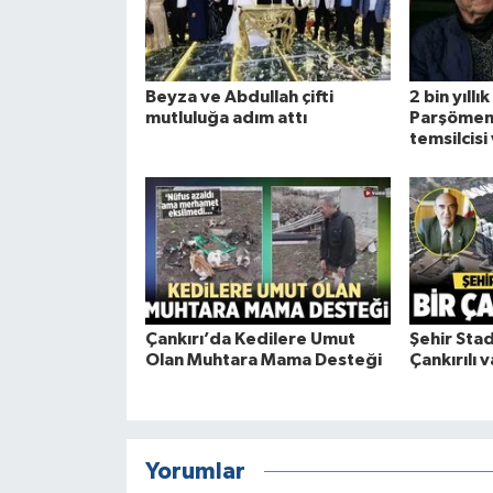
Beyza ve Abdullah çifti
2 bin yıllı
mutluluğa adım attı
Parşömeni
temsilcisi
Çankırı’da Kedilere Umut
Şehir Stad
Olan Muhtara Mama Desteği
Çankırılı v
Yorumlar