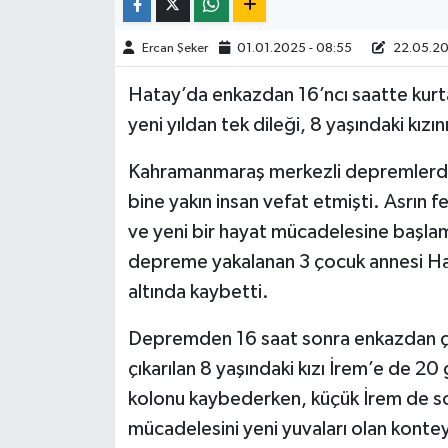
TÜRKİYE
Ercan Şeker
01.01.2025 - 08:55
22.05.20
Hatay’da enkazdan 16’ncı saatte kurt
DÜNYA
yeni yıldan tek dileği, 8 yaşındaki kızın
Kahramanmaraş merkezli depremlerde 
bine yakın insan vefat etmişti. Asrın 
ve yeni bir hayat mücadelesine başlamı
depreme yakalanan 3 çocuk annesi Hali
altında kaybetti.
Depremden 16 saat sonra enkazdan çık
çıkarılan 8 yaşındaki kızı İrem’e de 20
kolonu kaybederken, küçük İrem de sol
mücadelesini yeni yuvaları olan kontey