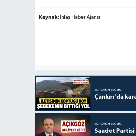
Kaynak:
İhlas Haber Ajansı
EDITÖRÜN SEÇTIĞI
Çankırı'da kar
EDITÖRÜN SEÇTIĞI
Saadet Partisi