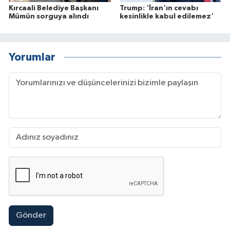
Kırcaali Belediye Başkanı
Trump: 'İran'ın cevabı
Mümün sorguya alındı
kesinlikle kabul edilemez'
Yorumlar
Gönder