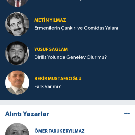
METIN YILMAZ
Ermenilerin Çankırı ve Gomidas Yalanı
YUSUF SAĞLAM
Diriliş Yolunda Genelev Olur mu?
BEKIR MUSTAFAOĞLU
Fark Var mı?
Alıntı Yazarlar
ÖMER FARUK ERYILMAZ