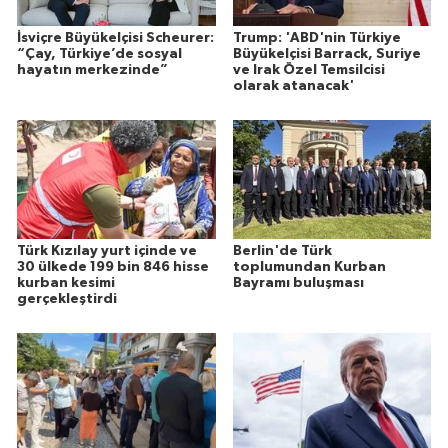
İsviçre Büyükelçisi Scheurer:
Trump: 'ABD'nin Türkiye
“Çay, Türkiye’de sosyal
Büyükelçisi Barrack, Suriye
hayatın merkezinde”
ve Irak Özel Temsilcisi
olarak atanacak'
Türk Kızılay yurt içinde ve
Berlin'de Türk
30 ülkede 199 bin 846 hisse
toplumundan Kurban
kurban kesimi
Bayramı buluşması
gerçekleştirdi