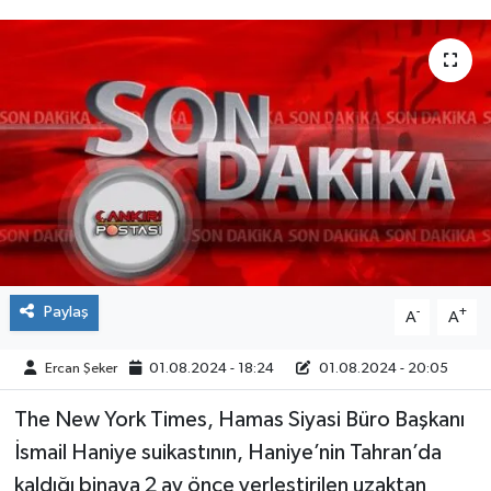
ÇEVRE
İLÇELER
RESMİ İLANLAR
KÜLTÜR
TURİZM
Paylaş
-
+
A
A
MAGAZİN
Ercan Şeker
01.08.2024 - 18:24
01.08.2024 - 20:05
VEFAT
The New York Times, Hamas Siyasi Büro Başkanı
BİLİM&TEKNOLOJİ
İsmail Haniye suikastının, Haniye’nin Tahran’da
kaldığı binaya 2 ay önce yerleştirilen uzaktan
BÖLGE