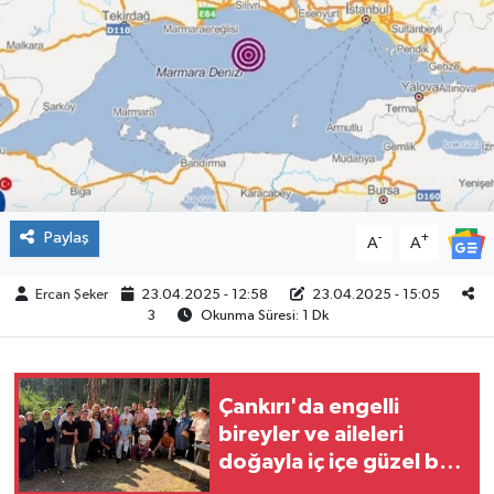
ÇEVRE
İLÇELER
RESMİ İLANLAR
KÜLTÜR
Paylaş
-
+
A
A
TURİZM
Ercan Şeker
23.04.2025 - 12:58
23.04.2025 - 15:05
3
Okunma Süresi: 1 Dk
MAGAZİN
VEFAT
Çankırı'da engelli
bireyler ve aileleri
BİLİM&TEKNOLOJİ
doğayla iç içe güzel bir
gün yaşadı
BÖLGE