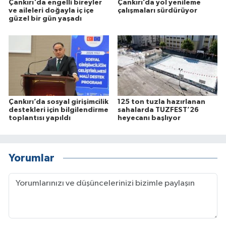
Çankırı'da engelli bireyler
Çankırı’da yol yenileme
ve aileleri doğayla iç içe
çalışmaları sürdürüyor
güzel bir gün yaşadı
Çankırı’da sosyal girişimcilik
125 ton tuzla hazırlanan
destekleri için bilgilendirme
sahalarda TUZFEST’26
toplantısı yapıldı
heyecanı başlıyor
Yorumlar