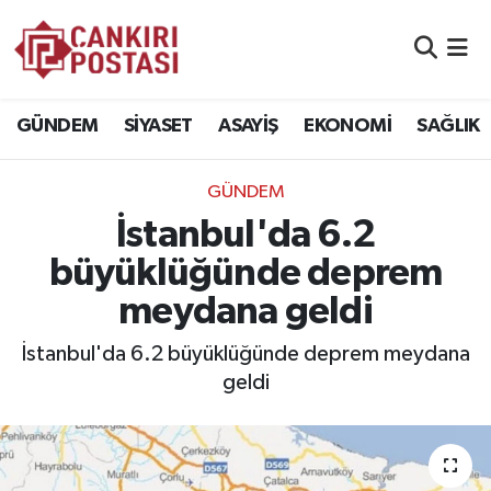
GÜNDEM
Nöbetçi Eczaneler
GÜNDEM
SİYASET
ASAYİŞ
EKONOMİ
SAĞLIK
SİYASET
Hava Durumu
GÜNDEM
ASAYİŞ
Namaz Vakitleri
İstanbul'da 6.2
EKONOMİ
Trafik Durumu
büyüklüğünde deprem
meydana geldi
SAĞLIK
Süper Lig Puan Durumu ve Fikstür
İstanbul'da 6.2 büyüklüğünde deprem meydana
SPOR
Tüm Manşetler
geldi
EĞİTİM
Son Dakika Haberleri
YAŞAM
Haber Arşivi