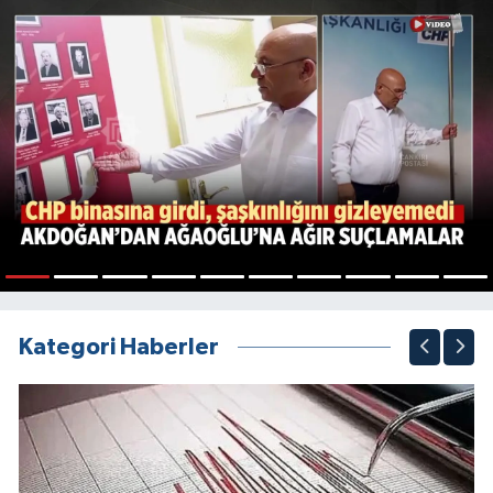
1
2
3
4
5
6
7
8
9
10
Kategori Haberler