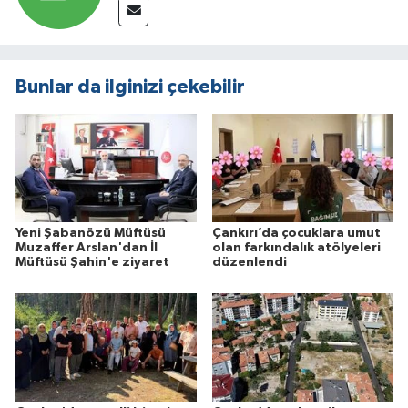
Bunlar da ilginizi çekebilir
Yeni Şabanözü Müftüsü
Çankırı’da çocuklara umut
Muzaffer Arslan'dan İl
olan farkındalık atölyeleri
Müftüsü Şahin'e ziyaret
düzenlendi