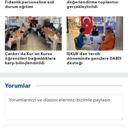
Fidanlık personeline acil
değerlendirme toplantısı
durum eğitimi
gerçekleştirildi
Çankırı’da Kur’an Kursu
İŞKUR’dan tercih
öğrencileri bağımlılıklara
döneminde gençlere DABİS
karşı bilinçlendirildi
desteği
Yorumlar