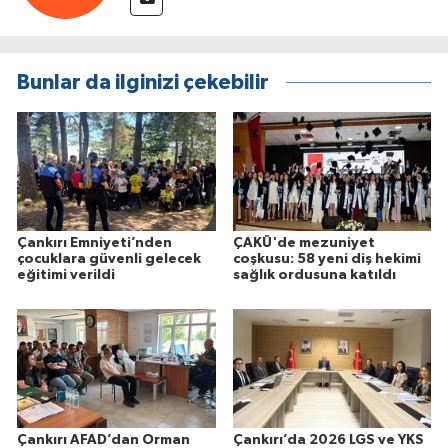
Bunlar da ilginizi çekebilir
Çankırı Emniyeti’nden
ÇAKÜ'de mezuniyet
çocuklara güvenli gelecek
coşkusu: 58 yeni diş hekimi
eğitimi verildi
sağlık ordusuna katıldı
Çankırı AFAD’dan Orman
Çankırı’da 2026 LGS ve YKS