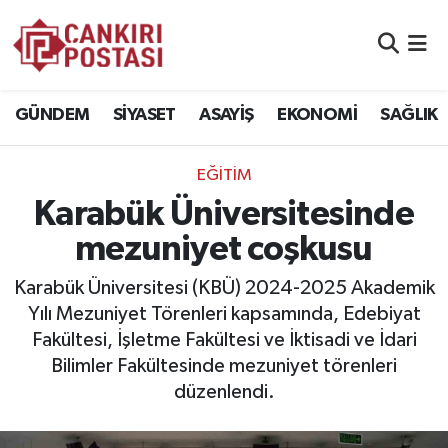
GÜNDEM
Nöbetçi Eczaneler
GÜNDEM
SİYASET
ASAYİŞ
EKONOMİ
SAĞLIK
SİYASET
Hava Durumu
EĞİTİM
ASAYİŞ
Namaz Vakitleri
Karabük Üniversitesinde
EKONOMİ
Trafik Durumu
mezuniyet coşkusu
SAĞLIK
Süper Lig Puan Durumu ve Fikstür
Karabük Üniversitesi (KBÜ) 2024-2025 Akademik
Yılı Mezuniyet Törenleri kapsamında, Edebiyat
SPOR
Tüm Manşetler
Fakültesi, İşletme Fakültesi ve İktisadi ve İdari
Bilimler Fakültesinde mezuniyet törenleri
EĞİTİM
Son Dakika Haberleri
düzenlendi.
YAŞAM
Haber Arşivi