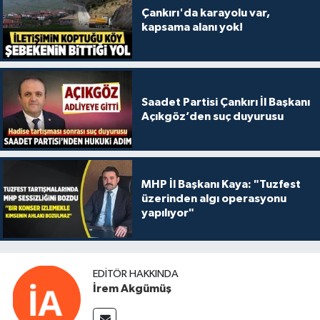
Çankırı'da karayolu var,
kapsama alanı yok!
Saadet Partisi Çankırı İl Başkanı
Açıkgöz’den suç duyurusu
MHP İl Başkanı Kaya: "Tuzfest
üzerinden algı operasyonu
yapılıyor"
EDITÖR HAKKINDA
İrem Akgümüş