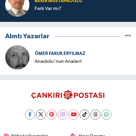
BEKIR MUSTAFAOĞLU
Fark Var mı?
Alıntı Yazarlar
ÖMER FARUK ERYILMAZ
Anadolu'nun Anaları!
Nöbetçi Eczaneler
Hava Durumu