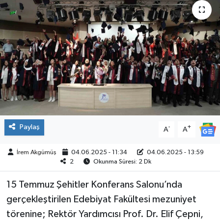
ÇEVRE
İLÇELER
RESMİ İLANLAR
KÜLTÜR
TURİZM
Paylaş
-
+
A
A
MAGAZİN
İrem Akgümüş
04.06.2025 - 11:34
04.06.2025 - 13:59
2
Okunma Süresi: 2 Dk
VEFAT
15 Temmuz Şehitler Konferans Salonu’nda
BİLİM&TEKNOLOJİ
gerçekleştirilen Edebiyat Fakültesi mezuniyet
törenine; Rektör Yardımcısı Prof. Dr. Elif Çepni,
BÖLGE