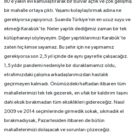
80’e yakın evi kamulaştırarak bir bulvar açtık ve çok gelişmiş
bir mahalle ortaya çıktı. Yaşamı kolaylaştırmak adına ne
gerekiyorsa yapıyoruz. Şuanda Türkiye’nin en ucuz suyu ve
ekmeği Karabük’te. Neler yaptık dediğimiz zaman bir tek
kütüphaneyi söyleyeyim. Diğer yaptıklarımızı Karabük’te
zaten hiç kimse sayamaz. Bu şehir için ne yapmamız
gerekiyorsa son 2,5 yıl içinde de aynı gayretle çalışacağız.
1,5 yıldır pandemi nedeniyle bir duraklamamız oldu,
etrafımızdaki çalışma arkadaşlarımızdan hastalık
geçirmeyen kalmadı. Önümüzdeki haftadan itibaren tüm
mahallelerimizi tek tek gezerek, en ufak bir kaldırım taşını
dahi eksik bırakmadan tüm eksiklikleri gidereceğiz. Nasıl
2009 ve 2014 seçimlerinde girmedik sokak, sıkmadık el
bırakmadıysak, Pazartesiden itibaren de bütün
mahallelerimizi dolaşacak ve sorunları çözeceğiz.