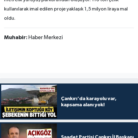
metrelik yürüyüş parkurundan oluşuyor. 110 ton çelik
kullanılarak imal edilen proje yaklaşık 1,5 milyon liraya mal
oldu.
Muhabir:
Haber Merkezi
Çankırı'da karayolu var,
kapsama alanı yok!
Saadet Partisi Çankırı İl Başkanı