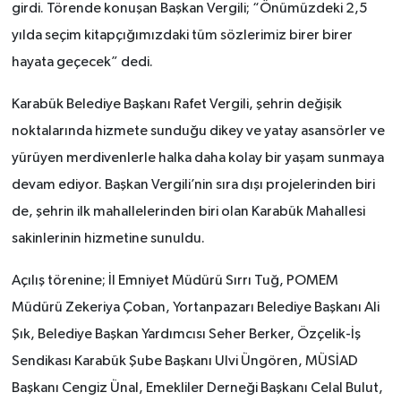
girdi. Törende konuşan Başkan Vergili; “Önümüzdeki 2,5
yılda seçim kitapçığımızdaki tüm sözlerimiz birer birer
TÜRKİYE
hayata geçecek” dedi.
DÜNYA
Karabük Belediye Başkanı Rafet Vergili, şehrin değişik
noktalarında hizmete sunduğu dikey ve yatay asansörler ve
yürüyen merdivenlerle halka daha kolay bir yaşam sunmaya
devam ediyor. Başkan Vergili’nin sıra dışı projelerinden biri
de, şehrin ilk mahallelerinden biri olan Karabük Mahallesi
sakinlerinin hizmetine sunuldu.
Açılış törenine; İl Emniyet Müdürü Sırrı Tuğ, POMEM
Müdürü Zekeriya Çoban, Yortanpazarı Belediye Başkanı Ali
Şık, Belediye Başkan Yardımcısı Seher Berker, Özçelik-İş
Sendikası Karabük Şube Başkanı Ulvi Üngören, MÜSİAD
Başkanı Cengiz Ünal, Emekliler Derneği Başkanı Celal Bulut,