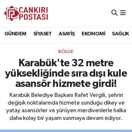
GÜNDEM
Nöbetçi Eczaneler
GÜNDEM
SİYASET
ASAYİŞ
EKONOMİ
SAĞLIK
SİYASET
Hava Durumu
BÖLGE
ASAYİŞ
Namaz Vakitleri
Karabük'te 32 metre
EKONOMİ
Trafik Durumu
yüksekliğinde sıra dışı kule
asansör hizmete girdi!
SAĞLIK
Süper Lig Puan Durumu ve Fikstür
Karabük Belediye Başkanı Rafet Vergili, şehrin
SPOR
Tüm Manşetler
değişik noktalarında hizmete sunduğu dikey ve
yatay asansörler ve yürüyen merdivenlerle halka
EĞİTİM
Son Dakika Haberleri
daha kolay bir yaşam sunmaya devam ediyor.
YAŞAM
Haber Arşivi