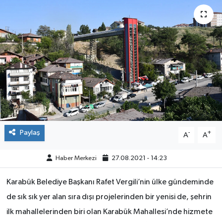
ÇEVRE
İLÇELER
RESMİ İLANLAR
KÜLTÜR
TURİZM
Paylaş
-
+
A
A
MAGAZİN
Haber Merkezi
27.08.2021 - 14:23
VEFAT
Karabük Belediye Başkanı Rafet Vergili’nin ülke gündeminde
BİLİM&TEKNOLOJİ
de sık sık yer alan sıra dışı projelerinden bir yenisi de, şehrin
ilk mahallelerinden biri olan Karabük Mahallesi’nde hizmete
BÖLGE