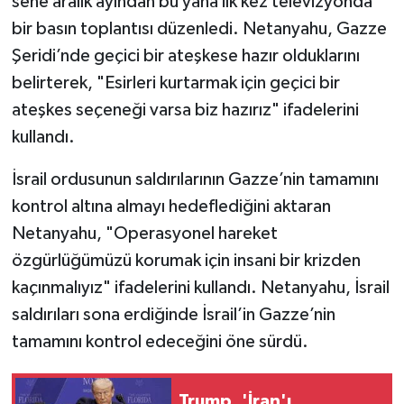
sene aralık ayından bu yana ilk kez televizyonda
bir basın toplantısı düzenledi. Netanyahu, Gazze
TÜRKİYE
Şeridi’nde geçici bir ateşkese hazır olduklarını
belirterek, "Esirleri kurtarmak için geçici bir
DÜNYA
ateşkes seçeneği varsa biz hazırız" ifadelerini
kullandı.
İsrail ordusunun saldırılarının Gazze’nin tamamını
kontrol altına almayı hedeflediğini aktaran
Netanyahu, "Operasyonel hareket
özgürlüğümüzü korumak için insani bir krizden
kaçınmalıyız" ifadelerini kullandı. Netanyahu, İsrail
saldırıları sona erdiğinde İsrail’in Gazze’nin
tamamını kontrol edeceğini öne sürdü.
Trump, 'İran'ı