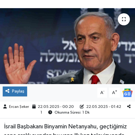
ÇEVRE
İLÇELER
RESMİ İLANLAR
KÜLTÜR
TURİZM
MAGAZİN
Paylaş
-
+
A
A
VEFAT
Ercan Şeker
22.05.2025 - 00:20
22.05.2025 - 01:42
1
Okunma Süresi: 1 Dk
BİLİM&TEKNOLOJİ
İsrail Başbakanı Binyamin Netanyahu, geçtiğimiz
BÖLGE