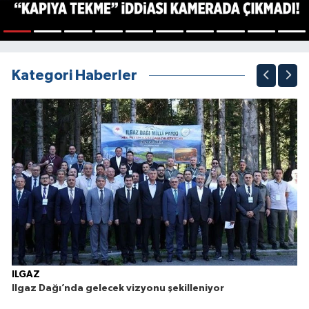
1
2
3
4
5
6
7
8
9
10
Kategori Haberler
ILGAZ
Ilgaz Dağı’nda gelecek vizyonu şekilleniyor