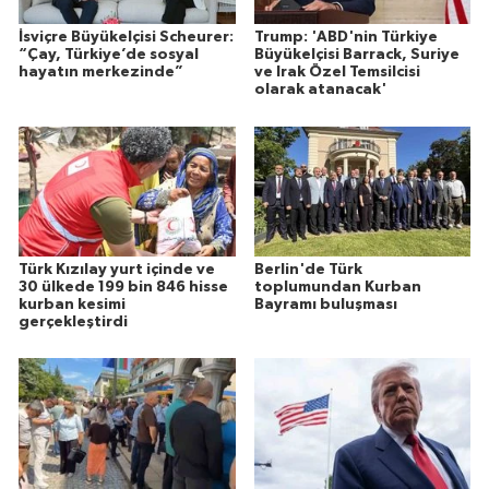
İsviçre Büyükelçisi Scheurer:
Trump: 'ABD'nin Türkiye
“Çay, Türkiye’de sosyal
Büyükelçisi Barrack, Suriye
hayatın merkezinde”
ve Irak Özel Temsilcisi
olarak atanacak'
Türk Kızılay yurt içinde ve
Berlin'de Türk
30 ülkede 199 bin 846 hisse
toplumundan Kurban
kurban kesimi
Bayramı buluşması
gerçekleştirdi