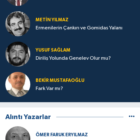
METIN YILMAZ
Ermenilerin Çankırı ve Gomidas Yalanı
YUSUF SAĞLAM
Diriliş Yolunda Genelev Olur mu?
BEKIR MUSTAFAOĞLU
Fark Var mı?
Alıntı Yazarlar
ÖMER FARUK ERYILMAZ