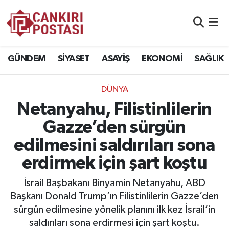
GÜNDEM
Nöbetçi Eczaneler
GÜNDEM
SİYASET
ASAYİŞ
EKONOMİ
SAĞLIK
SİYASET
Hava Durumu
DÜNYA
ASAYİŞ
Namaz Vakitleri
Netanyahu, Filistinlilerin
EKONOMİ
Trafik Durumu
Gazze’den sürgün
edilmesini saldırıları sona
SAĞLIK
Süper Lig Puan Durumu ve Fikstür
erdirmek için şart koştu
SPOR
Tüm Manşetler
İsrail Başbakanı Binyamin Netanyahu, ABD
EĞİTİM
Son Dakika Haberleri
Başkanı Donald Trump’ın Filistinlilerin Gazze’den
sürgün edilmesine yönelik planını ilk kez İsrail’in
YAŞAM
Haber Arşivi
saldırıları sona erdirmesi için şart koştu.