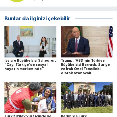
Bunlar da ilginizi çekebilir
İsviçre Büyükelçisi Scheurer:
Trump: 'ABD'nin Türkiye
“Çay, Türkiye’de sosyal
Büyükelçisi Barrack, Suriye
hayatın merkezinde”
ve Irak Özel Temsilcisi
olarak atanacak'
Türk Kızılay yurt içinde ve
Berlin'de Türk