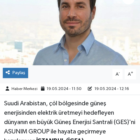
ÇEVRE
İLÇELER
RESMİ İLANLAR
KÜLTÜR
Paylaş
-
+
A
A
TURİZM
Haber Merkezi
19.05.2024 - 11:50
19.05.2024 - 12:16
MAGAZİN
Suudi Arabistan, çöl bölgesinde güneş
VEFAT
enerjisinden elektrik üretmeyi hedefleyen
dünyanın en büyük Güneş Enerjisi Santrali (GES)'ni
BİLİM&TEKNOLOJİ
ASUNIM GROUP ile hayata geçirmeye
BÖLGE