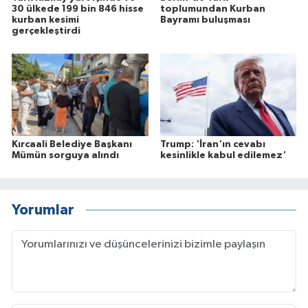
30 ülkede 199 bin 846 hisse
toplumundan Kurban
kurban kesimi
Bayramı buluşması
gerçekleştirdi
Kırcaali Belediye Başkanı
Trump: 'İran'ın cevabı
Mümün sorguya alındı
kesinlikle kabul edilemez'
Yorumlar