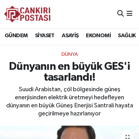
GÜNDEM
Nöbetçi Eczaneler
GÜNDEM
SİYASET
ASAYİŞ
EKONOMİ
SAĞLIK
SİYASET
Hava Durumu
DÜNYA
ASAYİŞ
Namaz Vakitleri
Dünyanın en büyük GES'i
EKONOMİ
Trafik Durumu
tasarlandı!
SAĞLIK
Süper Lig Puan Durumu ve Fikstür
Suudi Arabistan, çöl bölgesinde güneş
enerjisinden elektrik üretmeyi hedefleyen
SPOR
Tüm Manşetler
dünyanın en büyük Güneş Enerjisi Santrali hayata
geçirilmeye hazırlanıyor
EĞİTİM
Son Dakika Haberleri
YAŞAM
Haber Arşivi