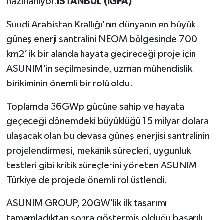
hazırlanıyor.
İSTANBUL (İGFA)
TÜRKİYE
Suudi Arabistan Krallığı'nın dünyanın en büyük
güneş enerji santralini NEOM bölgesinde 700
DÜNYA
km2’lik bir alanda hayata geçireceği proje için
ASUNIM'in seçilmesinde, uzman mühendislik
birikiminin önemli bir rolü oldu.
Toplamda 36GWp gücüne sahip ve hayata
geçeceği dönemdeki büyüklüğü 15 milyar dolara
ulaşacak olan bu devasa güneş enerjisi santralinin
projelendirmesi, mekanik süreçleri, uygunluk
testleri gibi kritik süreçlerini yöneten ASUNIM
Türkiye de projede önemli rol üstlendi.
ASUNIM GROUP, 20GW'lik ilk tasarımı
tamamladıktan sonra göstermiş olduğu başarılı